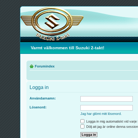
Varmt välkommen till Suzuki 2-takt!
Forumindex
Logga in
Användarnamn:
Lösenord:
Jag har glömt mitt lösenord.
Logga in mig automatiskt vid varje
Dölj att jag är online denna session