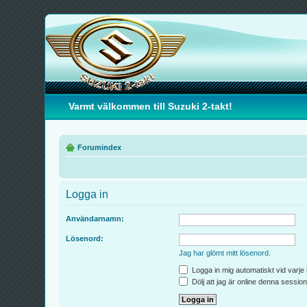
Varmt välkommen till Suzuki 2-takt!
Forumindex
Logga in
Användarnamn:
Lösenord:
Jag har glömt mitt lösenord.
Logga in mig automatiskt vid varje
Dölj att jag är online denna session