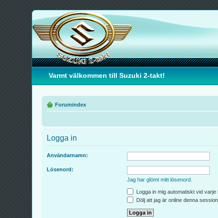
Varmt välkommen till Suzuki 2-takt!
Forumindex
Logga in
Användarnamn:
Lösenord:
Jag har glömt mitt lösenord.
Logga in mig automatiskt vid varje
Dölj att jag är online denna session