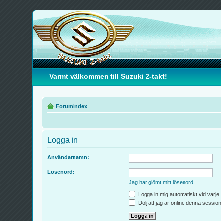
Varmt välkommen till Suzuki 2-takt!
Forumindex
Logga in
Användarnamn:
Lösenord:
Jag har glömt mitt lösenord.
Logga in mig automatiskt vid varje
Dölj att jag är online denna session