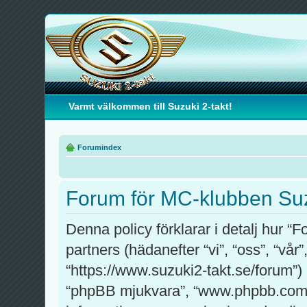
Varmt välkommen till Suzuki 2-takt!
Forumindex
Forum för MC-klubben Suzuk
Denna policy förklarar i detalj hur 
partners (hädanefter “vi”, “oss”, “vå
“https://www.suzuki2-takt.se/forum”)
“phpBB mjukvara”, “www.phpbb.com