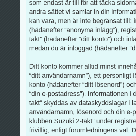
som endast är till för att täcka sid
andra sättet vi samlar in din informa
kan vara, men är inte begränsat till
(hädanefter “anonyma inlägg”), regi
takt” (hädanefter “ditt konto”) och in
medan du är inloggad (hädanefter “di
Ditt konto kommer alltid minst innehå
“ditt användarnamn”), ett personligt 
konto (hädanefter “ditt lösenord”) oc
“din e-postadress”). Informationen i
takt” skyddas av dataskyddslagar i lan
användarnamn, lösenord och din e-p
klubben Suzuki 2-takt” under registr
frivillig, enligt forumledningens val.