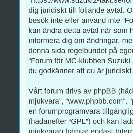
dig juridiskt till följande avtal
besök inte eller använd inte “F
kan ändra detta avtal när som he
informera dig om ändringar, men
denna sida regelbundet på egen
“Forum för MC-klubben Suzuki 2-
du godkänner att du är juridiskt 
Vårt forum drivs av phpBB (häd
mjukvara”, “www.phpbb.com”, 
en forumprogramvara tillgänglig
(hädanefter “GPL”) och kan lad
mjukvaran främjar endast Inte