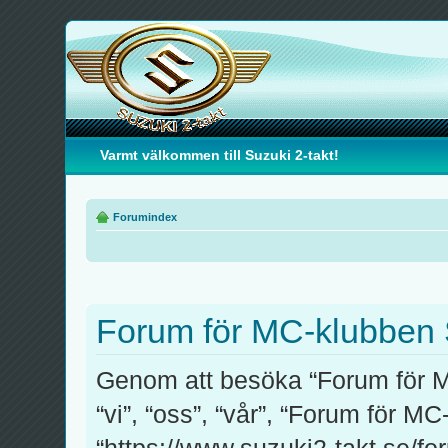
Varmt välkommen till Suzuki 2-takt!
Forumindex
Forum för MC-klubben S
Genom att besöka “Forum för M
“vi”, “oss”, “vår”, “Forum för M
“https://www.suzuki2-takt.se/fo