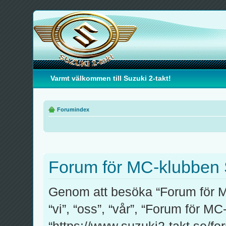
Varmt välkommen till Suzuki 2-takt!
Forumindex
Forum för MC-klubben S
Genom att besöka “Forum för M
“vi”, “oss”, “vår”, “Forum för M
“https://www.suzuki2-takt.se/fo