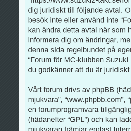
dig juridiskt till följande avtal
besök inte eller använd inte “F
kan ändra detta avtal när som he
informera dig om ändringar, men
denna sida regelbundet på egen
“Forum för MC-klubben Suzuki 2-
du godkänner att du är juridiskt 
Vårt forum drivs av phpBB (häd
mjukvara”, “www.phpbb.com”, 
en forumprogramvara tillgänglig
(hädanefter “GPL”) och kan lad
mjukvaran främjar endast Inte