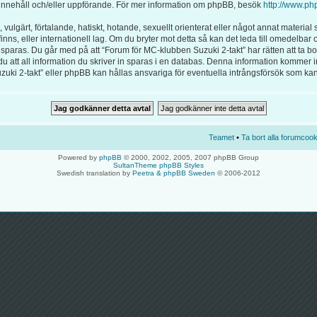
för innehåll och/eller uppförande. För mer information om phpBB, besök
http://www.ph
vulgärt, förtalande, hatiskt, hotande, sexuellt orienterat eller något annat material s
inns, eller internationell lag. Om du bryter mot detta så kan det leda till omedelba
 sparas. Du går med på att “Forum för MC-klubben Suzuki 2-takt” har rätten att ta bort
tt all information du skriver in sparas i en databas. Denna information kommer inte 
i 2-takt” eller phpBB kan hållas ansvariga för eventuella intrångsförsök som kan l
Teamet
•
Ta bort alla forumcook
Powered by
phpBB
© 2000, 2002, 2005, 2007 phpBB Group
SultanTheme phpBB Styles
Swedish translation by
Peetra & phpBB Sweden
© 2006-2012