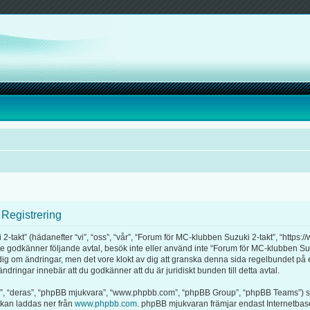
 Registrering
akt” (hädanefter “vi”, “oss”, “vår”, “Forum för MC-klubben Suzuki 2-takt”, “https:/
 inte godkänner följande avtal, besök inte eller använd inte “Forum för MC-klubben Su
ra dig om ändringar, men det vore klokt av dig att granska denna sida regelbundet p
dringar innebär att du godkänner att du är juridiskt bunden till detta avtal.
m”, “deras”, “phpBB mjukvara”, “www.phpbb.com”, “phpBB Group”, “phpBB Teams”) s
 kan laddas ner från
www.phpbb.com
. phpBB mjukvaran främjar endast Internetbas