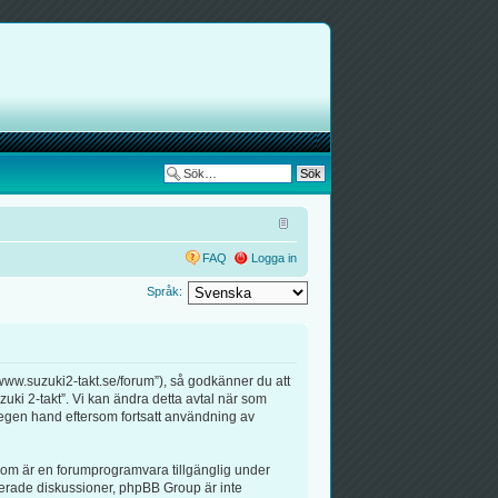
FAQ
Logga in
Språk:
/www.suzuki2-takt.se/forum”), så godkänner du att
zuki 2-takt”. Vi kan ändra detta avtal när som
å egen hand eftersom fortsatt användning av
om är en forumprogramvara tillgänglig under
erade diskussioner, phpBB Group är inte