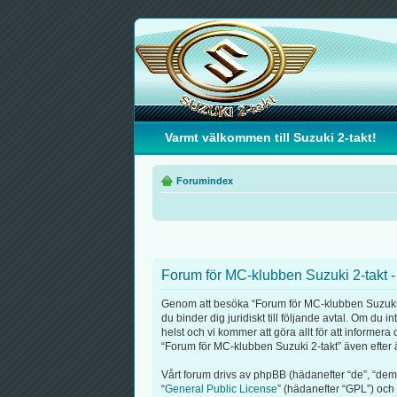
Varmt välkommen till Suzuki 2-takt!
Forumindex
Forum för MC-klubben Suzuki 2-takt -
Genom att besöka “Forum för MC-klubben Suzuki 2-t
du binder dig juridiskt till följande avtal. Om du
helst och vi kommer att göra allt för att informe
“Forum för MC-klubben Suzuki 2-takt” även efter än
Vårt forum drivs av phpBB (hädanefter “de”, “de
“
General Public License
” (hädanefter “GPL”) och