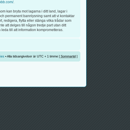
pbb.com/
.
om kan bryta mot lagarna i ditt land, lagar i
r och permanent bannlysning samt att vi kontaktar
, redigera, flytta eller stänga vilka trådar som
att delges till någon tredje part utan ditt
eda till att information komprometteras.
ies
• Alla tidsangivelser är UTC + 1 timme [
Sommartid
]