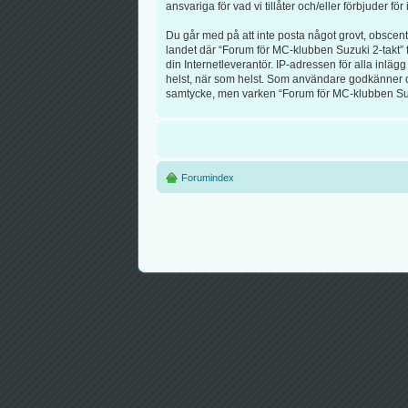
ansvariga för vad vi tillåter och/eller förbjuder 
Du går med på att inte posta något grovt, obscent, 
landet där “Forum för MC-klubben Suzuki 2-takt” f
din Internetleverantör. IP-adressen för alla inlägg
helst, när som helst. Som användare godkänner du a
samtycke, men varken “Forum för MC-klubben Suzuk
Forumindex