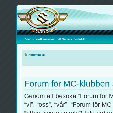
Varmt välkommen till Suzuki 2-takt!
Forumindex
Forum för MC-klubben S
Genom att besöka “Forum för M
“vi”, “oss”, “vår”, “Forum för M
“https://www.suzuki2-takt.se/fo