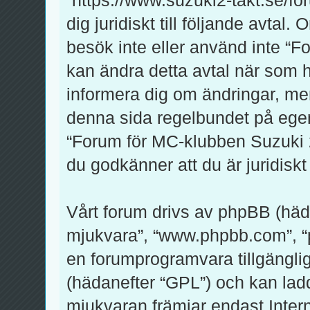
dig juridiskt till följande avtal
besök inte eller använd inte “F
kan ändra detta avtal när som he
informera dig om ändringar, men
denna sida regelbundet på egen
“Forum för MC-klubben Suzuki 2-
du godkänner att du är juridiskt 
Vårt forum drivs av phpBB (häd
mjukvara”, “www.phpbb.com”, 
en forumprogramvara tillgänglig
(hädanefter “GPL”) och kan lad
mjukvaran främjar endast Inte