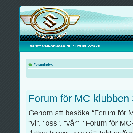
Varmt välkommen till Suzuki 2-takt!
Forumindex
Forum för MC-klubben S
Genom att besöka “Forum för M
“vi”, “oss”, “vår”, “Forum för M
“https://www.suzuki2-takt.se/fo