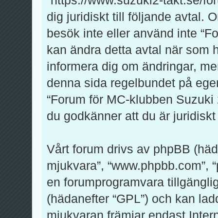
dig juridiskt till följande avtal
besök inte eller använd inte “F
kan ändra detta avtal när som he
informera dig om ändringar, men
denna sida regelbundet på egen
“Forum för MC-klubben Suzuki 2-
du godkänner att du är juridiskt 
Vårt forum drivs av phpBB (häd
mjukvara”, “www.phpbb.com”, 
en forumprogramvara tillgänglig
(hädanefter “GPL”) och kan lad
mjukvaran främjar endast Inte