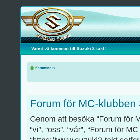
Varmt välkommen till Suzuki 2-takt!
Forumindex
Forum för MC-klubben S
Genom att besöka “Forum för M
“vi”, “oss”, “vår”, “Forum för M
“https://www.suzuki2-takt.se/fo