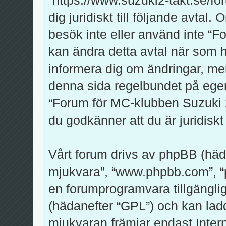
dig juridiskt till följande avtal
besök inte eller använd inte “F
kan ändra detta avtal när som he
informera dig om ändringar, men
denna sida regelbundet på egen
“Forum för MC-klubben Suzuki 2-
du godkänner att du är juridiskt 
Vårt forum drivs av phpBB (häd
mjukvara”, “www.phpbb.com”, 
en forumprogramvara tillgänglig
(hädanefter “GPL”) och kan lad
mjukvaran främjar endast Inte