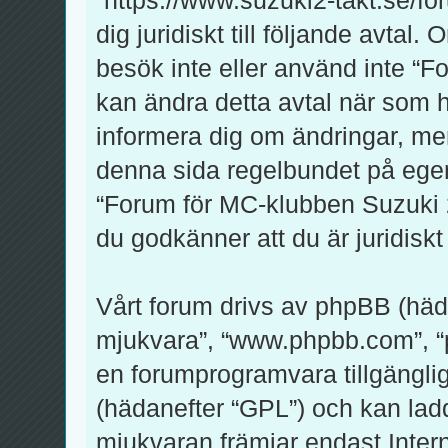
dig juridiskt till följande avtal
besök inte eller använd inte “F
kan ändra detta avtal när som he
informera dig om ändringar, men
denna sida regelbundet på egen
“Forum för MC-klubben Suzuki 2-
du godkänner att du är juridiskt 
Vårt forum drivs av phpBB (häd
mjukvara”, “www.phpbb.com”, 
en forumprogramvara tillgänglig
(hädanefter “GPL”) och kan lad
mjukvaran främjar endast Inte