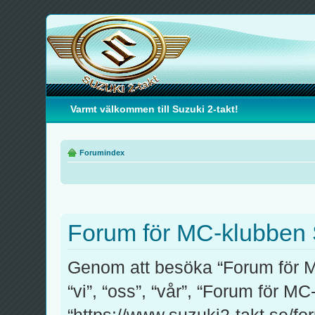
Varmt välkommen till Suzuki 2-takt!
Forumindex
Forum för MC-klubben S
Genom att besöka “Forum för M
“vi”, “oss”, “vår”, “Forum för M
“https://www.suzuki2-takt.se/fo