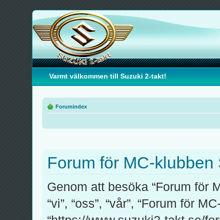
Varmt välkommen till Suzuki 2-takt!
Forumindex
Forum för MC-klubben S
Genom att besöka “Forum för M
“vi”, “oss”, “vår”, “Forum för M
“https://www.suzuki2-takt.se/fo