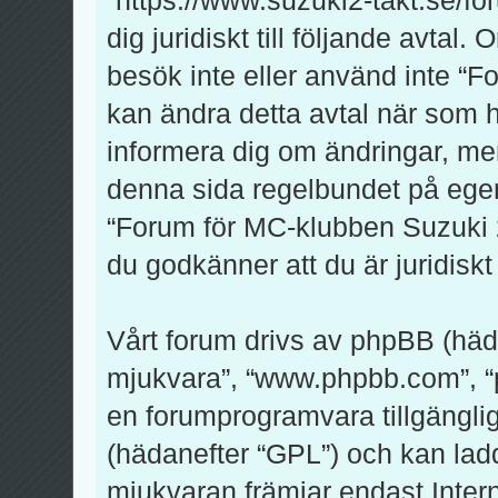
dig juridiskt till följande avtal
besök inte eller använd inte “F
kan ändra detta avtal när som he
informera dig om ändringar, men
denna sida regelbundet på egen
“Forum för MC-klubben Suzuki 2-
du godkänner att du är juridiskt 
Vårt forum drivs av phpBB (häd
mjukvara”, “www.phpbb.com”, 
en forumprogramvara tillgänglig
(hädanefter “GPL”) och kan lad
mjukvaran främjar endast Inte