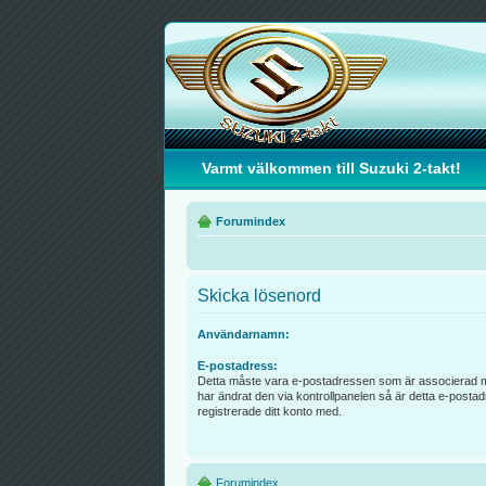
Varmt välkommen till Suzuki 2-takt!
Forumindex
Skicka lösenord
Användarnamn:
E-postadress:
Detta måste vara e-postadressen som är associerad me
har ändrat den via kontrollpanelen så är detta e-post
registrerade ditt konto med.
Forumindex