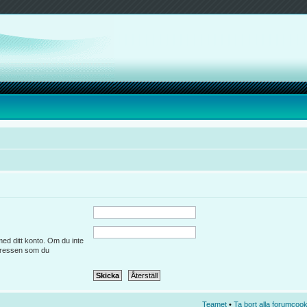
d ditt konto. Om du inte
adressen som du
Teamet
•
Ta bort alla forumcook