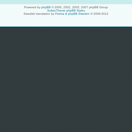
Powered by
phpBB
© 2000, 2002, 2005, 2007 phpBB Group
SultanTheme phpBB Styles
Swedish translation by
Peetra & phpBB Sweden
© 2006-2012