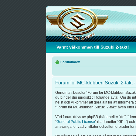
Varmt välkommen till Suzuki 2-takt!
Forumindex
Forum för MC-klubben Suzuki 2-takt -
Genom att besöka “Forum för MC-klubben Suzuki 2-t
du binder dig juridiskt till följande avtal. Om du
helst och vi kommer att göra allt för att informe
“Forum för MC-klubben Suzuki 2-takt” även efter än
Vårt forum drivs av phpBB (hädanefter “de”, “de
“
General Public License
” (hädanefter “GPL”) och
ansvariga för vad vi tillåter och/eller förbjuder 