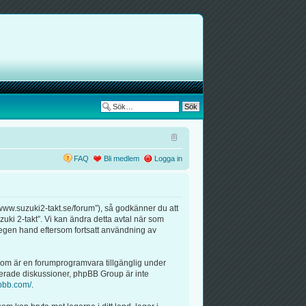
FAQ
Bli medlem
Logga in
/www.suzuki2-takt.se/forum”), så godkänner du att
zuki 2-takt”. Vi kan ändra detta avtal när som
å egen hand eftersom fortsatt användning av
om är en forumprogramvara tillgänglig under
erade diskussioner, phpBB Group är inte
pbb.com/
.