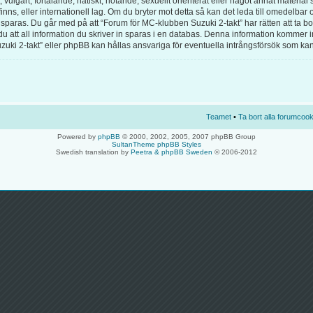
vulgärt, förtalande, hatiskt, hotande, sexuellt orienterat eller något annat material s
inns, eller internationell lag. Om du bryter mot detta så kan det leda till omedelba
 sparas. Du går med på att “Forum för MC-klubben Suzuki 2-takt” har rätten att ta bort
tt all information du skriver in sparas i en databas. Denna information kommer inte 
i 2-takt” eller phpBB kan hållas ansvariga för eventuella intrångsförsök som kan l
Teamet
•
Ta bort alla forumcook
Powered by
phpBB
© 2000, 2002, 2005, 2007 phpBB Group
SultanTheme phpBB Styles
Swedish translation by
Peetra & phpBB Sweden
© 2006-2012