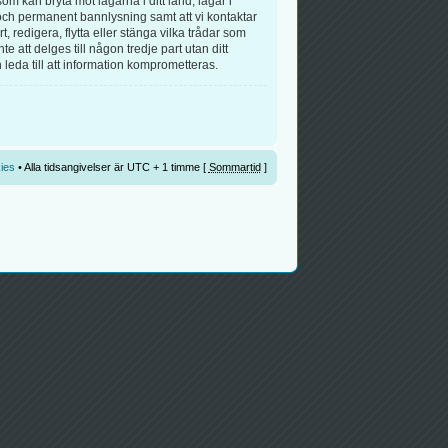
om kan bryta mot lagarna i ditt land, lagar i
r och permanent bannlysning samt att vi kontaktar
, redigera, flytta eller stänga vilka trådar som
att delges till någon tredje part utan ditt
eda till att information komprometteras.
ies
• Alla tidsangivelser är UTC + 1 timme [
Sommartid
]