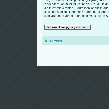
Du går med på att inte posta något grovt, obscent, 
landet där “Forum för MC-klubben Suzuki 2-takt” f
din Internetleverantör. IP-adressen för alla inlägg
helst, när som helst. Som användare godkänner du a
samtycke, men varken “Forum för MC-klubben Suzuk
Tillbaka till inloggningsskärmen
Forumindex