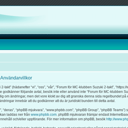
 Användarvillkor
akt” (hädanefter “vi”, “oss”, “vår”, “Forum för MC-klubben Suzuki 2-takt”, “https:/
 inte godkänner följande avtal, besök inte eller använd inte “Forum för MC-klubben Su
ra dig om ändringar, men det vore klokt av dig att granska denna sida regelbundet p
dringar innebär att du godkänner att du är juridiskt bunden till detta avtal.
m”, “deras”, “phpBB mjukvara”, “www.phpbb.com”, “phpBB Group”, “phpBB Teams”) s
 kan laddas ner från
www.phpbb.com
. phpBB mjukvaran främjar endast Internetbas
för innehåll och/eller uppförande. För mer information om phpBB, besök
http://www.ph