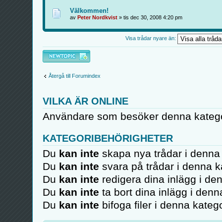
Välkommen!
av
Peter Nordkvist
» tis dec 30, 2008 4:20 pm
Visa trådar nyare än:
Skapa en ny tråd
Återgå till Forumindex
VILKA ÄR ONLINE
Användare som besöker denna kategor
KATEGORIBEHÖRIGHETER
Du
kan inte
skapa nya trådar i denna 
Du
kan inte
svara på trådar i denna k
Du
kan inte
redigera dina inlägg i de
Du
kan inte
ta bort dina inlägg i denn
Du
kan inte
bifoga filer i denna katego