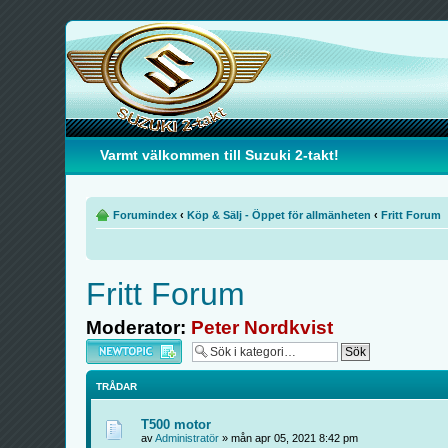
Varmt välkommen till Suzuki 2-takt!
Forumindex
‹
Köp & Sälj - Öppet för allmänheten
‹
Fritt Forum
Fritt Forum
Moderator:
Peter Nordkvist
Skapa en ny tråd
TRÅDAR
T500 motor
av
Administratör
» mån apr 05, 2021 8:42 pm