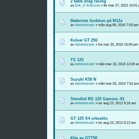
2 takts drag racing
av
Erik_G Eriksson
» lör mar 27, 2021 10:01
Batteriets funktion på M12s
av
Administratör
» mån aug 08, 2016 7:03 pm
Kolvar GT 250
av
Administratör
» fre mar 20, 2015 10:00 pm
TS 125
av
Administratör
» mån mar 16, 2015 12:09 a
Suzuki K50 N
av
Administratör
» mån mar 03, 2014 7:52 pm
Stendöd RG 125 Gamma -91
av
Administratör
» tor aug 23, 2012 8:16 am
GT 125 X4 orkeslös
av
Administratör
» tor aug 23, 2012 8:13 am
Köp av GT750