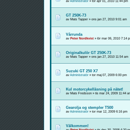
av
Administratör
» tor apr 01, 2010 11:44 pm
GT 250K-73
av Mats Tapper » ons jan 27, 2010 9:01 am
Vårrunda
av
Peter Nordkvist
» lör mar 06, 2010 7:14 
Originalkulör GT 250K-73
av Mats Tapper » ons jan 27, 2010 11:54 am
Suzuki GT 250 X7
av
Administratör
» tor maj 07, 2009 6:00 pm
Kul motorcykelläsning på nätet!
av Mats Fredsson » tis mar 24, 2009 11:44 a
Gearolja og stempler T500
av
Administratör
» tor mar 12, 2009 6:16 pm
Välkommen!
av
Peter Nordkvist
» tis dec 30, 2008 4:20 