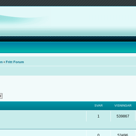
en
‹
Fritt Forum
SVAR
VISNINGAR
1
539867
0
53496