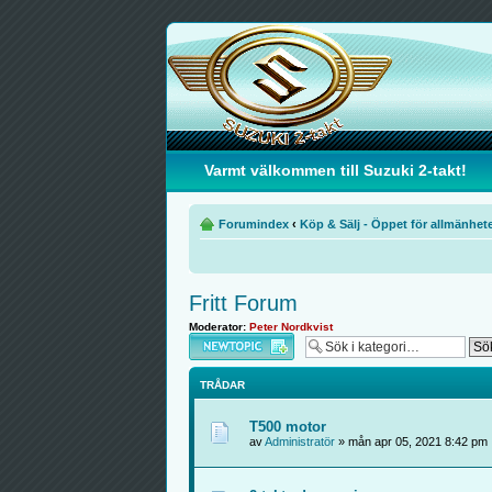
Varmt välkommen till Suzuki 2-takt!
Forumindex
‹
Köp & Sälj - Öppet för allmänhet
Fritt Forum
Moderator:
Peter Nordkvist
Skapa en ny tråd
TRÅDAR
T500 motor
av
Administratör
» mån apr 05, 2021 8:42 pm