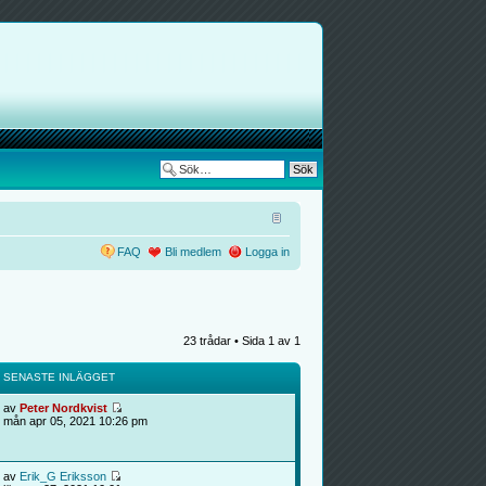
FAQ
Bli medlem
Logga in
23 trådar • Sida
1
av
1
SENASTE INLÄGGET
av
Peter Nordkvist
mån apr 05, 2021 10:26 pm
av
Erik_G Eriksson