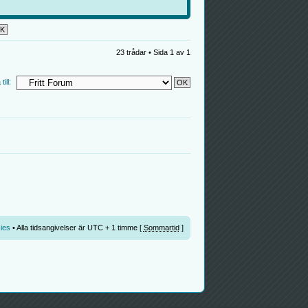
23 trådar • Sida
1
av
1
ill:
ies
• Alla tidsangivelser är UTC + 1 timme [
Sommartid
]