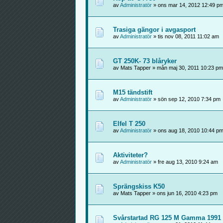
av
Administratör
» ons mar 14, 2012 12:49 p
Trasiga gängor i avgasport
av
Administratör
» tis nov 08, 2011 11:02 am
GT 250K- 73 blåryker
av Mats Tapper » mån maj 30, 2011 10:23 pm
M15 tändstift
av
Administratör
» sön sep 12, 2010 7:34 pm
Elfel T 250
av
Administratör
» ons aug 18, 2010 10:44 p
Aktiviteter?
av
Administratör
» fre aug 13, 2010 9:24 am
Sprängskiss K50
av Mats Tapper » ons jun 16, 2010 4:23 pm
Svårstartad RG 125 M Gamma 1991