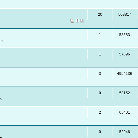
20
503817
1
2
1
58583
pm
1
57896
3
4954136
0
53152
m
2
65401
0
52946
pm