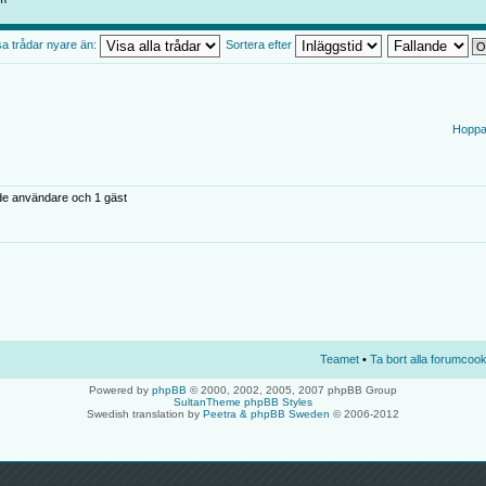
sa trådar nyare än:
Sortera efter
Hoppa t
de användare och 1 gäst
Teamet
•
Ta bort alla forumcook
Powered by
phpBB
© 2000, 2002, 2005, 2007 phpBB Group
SultanTheme phpBB Styles
Swedish translation by
Peetra & phpBB Sweden
© 2006-2012