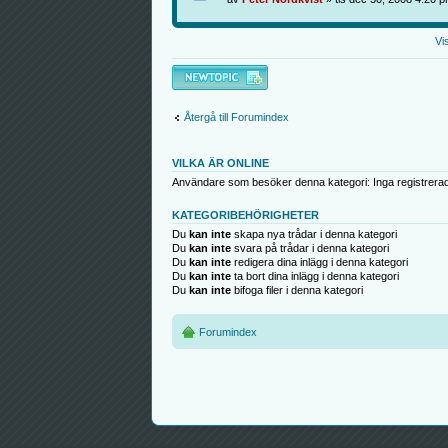
Vi
Skapa en ny tråd
Återgå till Forumindex
VILKA ÄR ONLINE
Användare som besöker denna kategori: Inga registrera
KATEGORIBEHÖRIGHETER
Du
kan inte
skapa nya trådar i denna kategori
Du
kan inte
svara på trådar i denna kategori
Du
kan inte
redigera dina inlägg i denna kategori
Du
kan inte
ta bort dina inlägg i denna kategori
Du
kan inte
bifoga filer i denna kategori
Forumindex