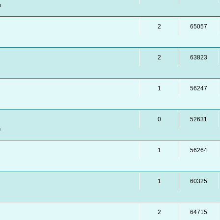
m
2
65057
2
63823
1
56247
0
52631
m
1
56264
1
60325
2
64715