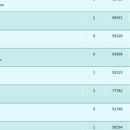
 pm
1
66421
0
55120
0
54269
m
1
55123
3
77782
0
51740
1
56234