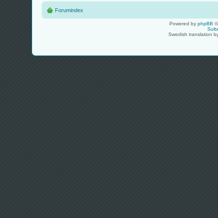
Forumindex
Powered by
phpBB
©
Sult
Swedish translation 