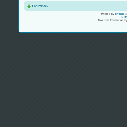
Forumindex
Powered by
phpBB
©
Sult
Swedish translation 