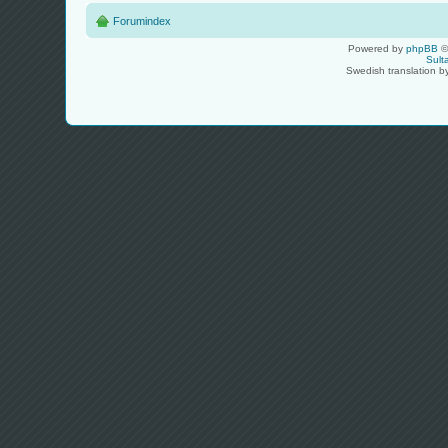
Forumindex
Powered by
phpBB
©
Sult
Swedish translation 