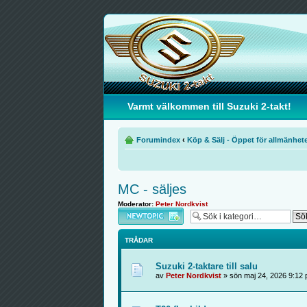
Varmt välkommen till Suzuki 2-takt!
Forumindex
‹
Köp & Sälj - Öppet för allmänhet
MC - säljes
Moderator:
Peter Nordkvist
Skapa en ny tråd
TRÅDAR
Suzuki 2-taktare till salu
av
Peter Nordkvist
» sön maj 24, 2026 9:12