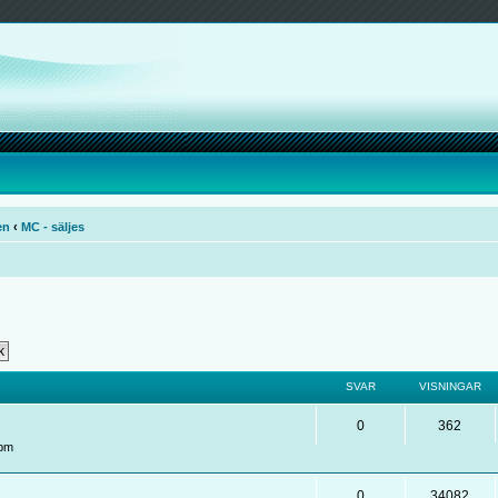
en
‹
MC - säljes
SVAR
VISNINGAR
0
362
 pm
0
34082