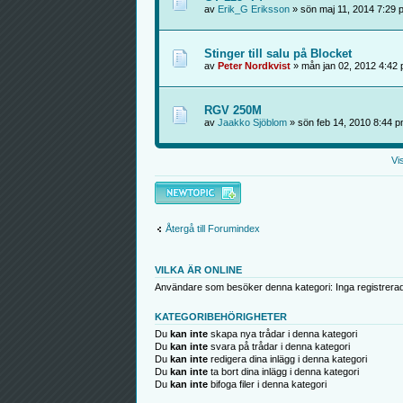
av
Erik_G Eriksson
» sön maj 11, 2014 7:29 
Stinger till salu på Blocket
av
Peter Nordkvist
» mån jan 02, 2012 4:42
RGV 250M
av
Jaakko Sjöblom
» sön feb 14, 2010 8:44 
Vi
Skapa en ny tråd
Återgå till Forumindex
VILKA ÄR ONLINE
Användare som besöker denna kategori: Inga registrera
KATEGORIBEHÖRIGHETER
Du
kan inte
skapa nya trådar i denna kategori
Du
kan inte
svara på trådar i denna kategori
Du
kan inte
redigera dina inlägg i denna kategori
Du
kan inte
ta bort dina inlägg i denna kategori
Du
kan inte
bifoga filer i denna kategori