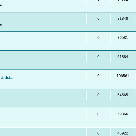
pm
0
31848
pm
0
76581
0
51884
0
108561
 äldsta
0
64565
0
59366
0
46922