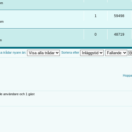
pm
1
59498
 pm
0
48719
pm
sa trådar nyare än:
Sortera efter
Hoppa t
de användare och 1 gäst