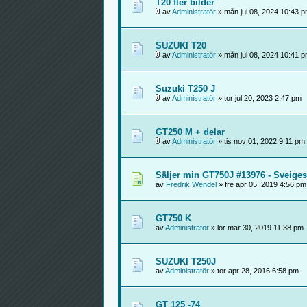
T20 fler bilder
av
Administratör
» mån jul 08, 2024 10:43 
SUZUKI T20
av
Administratör
» mån jul 08, 2024 10:41 
Suzuki T250 J
av
Administratör
» tor jul 20, 2023 2:47 pm
GT250 M + delar
av
Administratör
» tis nov 01, 2022 9:11 pm
Säljer min GT750J #13976 - Sveiges
av
Fredrik Wendel
» fre apr 05, 2019 4:56 pm
GT750 K
av
Administratör
» lör mar 30, 2019 11:38 pm
SUZUKI T250J
av
Administratör
» tor apr 28, 2016 6:58 pm
GT 125 -74