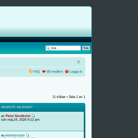
FAQ
Bli medlem
Logga in
11 trådar • Sida
1
av
1
SENASTE INLÄGGET
av
Peter Nordkvist
sön maj 24, 2026 9:12 pm
av
Administratör