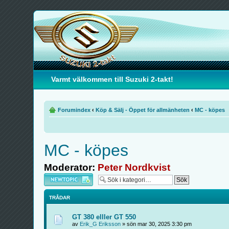
Varmt välkommen till Suzuki 2-takt!
Forumindex
‹
Köp & Sälj - Öppet för allmänheten
‹
MC - köpes
MC - köpes
Moderator:
Peter Nordkvist
Skapa en ny tråd
TRÅDAR
GT 380 elller GT 550
av
Erik_G Eriksson
» sön mar 30, 2025 3:30 pm