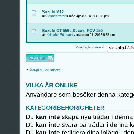
Suzuki M12
av
Administratör
» mån apr 09, 2018 11:08 pm
Suzuki GT 550 / Suzuki RGV 250
av
Kristofer Eriksson
» mån dec 21, 2015 9:58 pm
Visa trådar nyare än:
Skapa en ny tråd
Återgå till Forumindex
VILKA ÄR ONLINE
Användare som besöker denna kategor
KATEGORIBEHÖRIGHETER
Du
kan inte
skapa nya trådar i denna 
Du
kan inte
svara på trådar i denna k
Du
kan inte
redigera dina inlägg i de