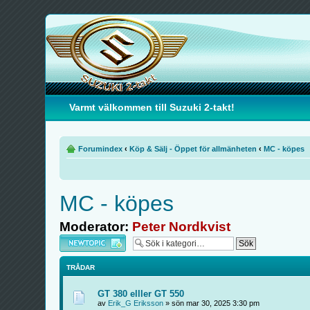
Varmt välkommen till Suzuki 2-takt!
Forumindex
‹
Köp & Sälj - Öppet för allmänheten
‹
MC - köpes
MC - köpes
Moderator:
Peter Nordkvist
Skapa en ny tråd
TRÅDAR
GT 380 elller GT 550
av
Erik_G Eriksson
» sön mar 30, 2025 3:30 pm