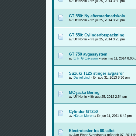
av Ulf Norlin » fre jul 25, 2014 3:30 pm
GT 550: Ny eftermarknadskolv
av Ulf Norlin » fre jul 25, 2014 3:28 pm
GT 550: Cylinderfotspackning
av Ulf Norlin » fre jul 25, 2014 3:25 pm
GT 750 avgassystem
av
Erik_G Eriksson
» sön maj 11, 2014 8:00 
Suzuki T125 stinger avgasrör
av
Daniel Lind
» lör aug 31, 2013 8:30 am
MC-jacka Bering
av Ulf Norlin » lör aug 25, 2012 2:54 pm
Cylinder GT250
av
Håkan Moren
» lör jun 11, 2011 6:42 pm
Electrotester fra 60-tallet
av Jan-Einar Svendsen » mån feb 07, 2011 9