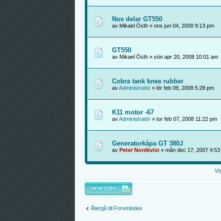
Nos delar GT550
av Mikael Östh » ons jun 04, 2008 9:13 pm
GT550
av Mikael Östh » sön apr 20, 2008 10:01 am
Cobra tank knee rubber
av
Administratör
» lör feb 09, 2008 5:28 pm
K11 motor -67
av
Administratör
» tor feb 07, 2008 11:22 pm
Generatorkåpa GT 380J
av
Peter Nordkvist
» mån dec 17, 2007 4:53
Vi
Skapa en ny tråd
Återgå till Forumindex