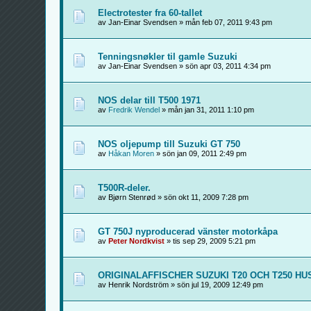
Electrotester fra 60-tallet
av Jan-Einar Svendsen » mån feb 07, 2011 9:43 pm
Tenningsnøkler til gamle Suzuki
av Jan-Einar Svendsen » sön apr 03, 2011 4:34 pm
NOS delar till T500 1971
av
Fredrik Wendel
» mån jan 31, 2011 1:10 pm
NOS oljepump till Suzuki GT 750
av
Håkan Moren
» sön jan 09, 2011 2:49 pm
T500R-deler.
av Bjørn Stenrød » sön okt 11, 2009 7:28 pm
GT 750J nyproducerad vänster motorkåpa
av
Peter Nordkvist
» tis sep 29, 2009 5:21 pm
ORIGINALAFFISCHER SUZUKI T20 OCH T250 HU
av Henrik Nordström » sön jul 19, 2009 12:49 pm