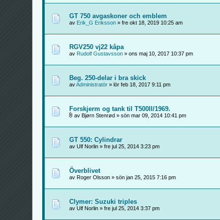
GT 750 avgaskoner och emblem
av
Erik_G Eriksson
» fre okt 18, 2019 10:25 am
RGV250 vj22 kåpa
av
Rudolf Gustavsson
» ons maj 10, 2017 10:37 pm
Beg. 250-delar i bra skick
av
Administratör
» lör feb 18, 2017 9:11 pm
Forskjerm og tank til T500II/1969.
av Bjørn Stenrød » sön mar 09, 2014 10:41 pm
GT 550: Cylindrar
av Ulf Norlin » fre jul 25, 2014 3:23 pm
Överblivet
av Roger Olsson » sön jan 25, 2015 7:16 pm
Clymer: Suzuki triples
av Ulf Norlin » fre jul 25, 2014 3:37 pm