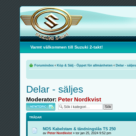
Varmt välkommen till Suzuki 2-takt!
Forumindex
‹
Köp & Sälj - Öppet för allmänheten
‹
Delar - säljes
Delar - säljes
Moderator:
Peter Nordkvist
Skapa en ny tråd
TRÅDAR
NOS Kabelstam & tändningslås TS 250
av
Peter Nordkvist
» tor jan 25, 2024 9:52 pm