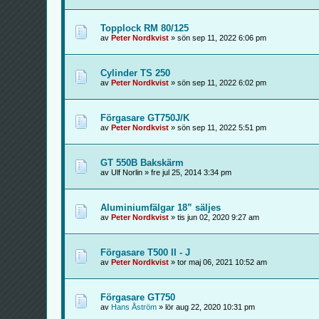
Topplock RM 80/125
av
Peter Nordkvist
» sön sep 11, 2022 6:06 pm
Cylinder TS 250
av
Peter Nordkvist
» sön sep 11, 2022 6:02 pm
Förgasare GT750J/K
av
Peter Nordkvist
» sön sep 11, 2022 5:51 pm
GT 550B Bakskärm
av Ulf Norlin » fre jul 25, 2014 3:34 pm
Aluminiumfälgar 18” säljes
av
Peter Nordkvist
» tis jun 02, 2020 9:27 am
Förgasare T500 II - J
av
Peter Nordkvist
» tor maj 06, 2021 10:52 am
Förgasare GT750
av
Hans Åström
» lör aug 22, 2020 10:31 pm