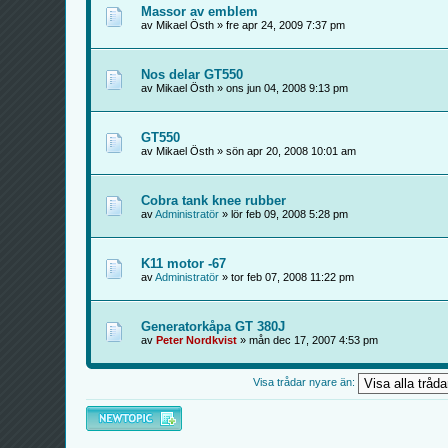
Massor av emblem
av Mikael Östh » fre apr 24, 2009 7:37 pm
Nos delar GT550
av Mikael Östh » ons jun 04, 2008 9:13 pm
GT550
av Mikael Östh » sön apr 20, 2008 10:01 am
Cobra tank knee rubber
av
Administratör
» lör feb 09, 2008 5:28 pm
K11 motor -67
av
Administratör
» tor feb 07, 2008 11:22 pm
Generatorkåpa GT 380J
av
Peter Nordkvist
» mån dec 17, 2007 4:53 pm
Visa trådar nyare än:
Skapa en ny tråd