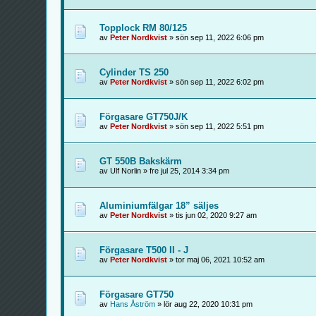
Topplock RM 80/125
av
Peter Nordkvist
» sön sep 11, 2022 6:06 pm
Cylinder TS 250
av
Peter Nordkvist
» sön sep 11, 2022 6:02 pm
Förgasare GT750J/K
av
Peter Nordkvist
» sön sep 11, 2022 5:51 pm
GT 550B Bakskärm
av Ulf Norlin » fre jul 25, 2014 3:34 pm
Aluminiumfälgar 18” säljes
av
Peter Nordkvist
» tis jun 02, 2020 9:27 am
Förgasare T500 II - J
av
Peter Nordkvist
» tor maj 06, 2021 10:52 am
Förgasare GT750
av
Hans Åström
» lör aug 22, 2020 10:31 pm