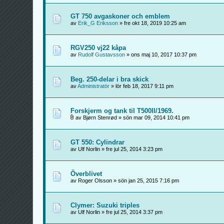
GT 750 avgaskoner och emblem
av
Erik_G Eriksson
» fre okt 18, 2019 10:25 am
RGV250 vj22 kåpa
av
Rudolf Gustavsson
» ons maj 10, 2017 10:37 pm
Beg. 250-delar i bra skick
av
Administratör
» lör feb 18, 2017 9:11 pm
Forskjerm og tank til T500II/1969.
av Bjørn Stenrød » sön mar 09, 2014 10:41 pm
GT 550: Cylindrar
av Ulf Norlin » fre jul 25, 2014 3:23 pm
Överblivet
av Roger Olsson » sön jan 25, 2015 7:16 pm
Clymer: Suzuki triples
av Ulf Norlin » fre jul 25, 2014 3:37 pm