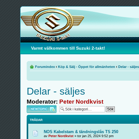
Varmt välkommen till Suzuki 2-takt!
Forumindex
‹
Köp & Sälj - Öppet för allmänheten
‹
Delar - säljes
Delar - säljes
Moderator:
Peter Nordkvist
Skapa en ny tråd
TRÅDAR
NOS Kabelstam & tändningslås TS 250
av
Peter Nordkvist
» tor jan 25, 2024 9:52 pm