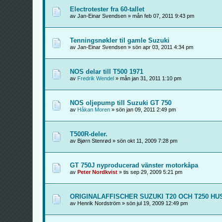
Electrotester fra 60-tallet
av Jan-Einar Svendsen » mån feb 07, 2011 9:43 pm
Tenningsnøkler til gamle Suzuki
av Jan-Einar Svendsen » sön apr 03, 2011 4:34 pm
NOS delar till T500 1971
av
Fredrik Wendel
» mån jan 31, 2011 1:10 pm
NOS oljepump till Suzuki GT 750
av
Håkan Moren
» sön jan 09, 2011 2:49 pm
T500R-deler.
av Bjørn Stenrød » sön okt 11, 2009 7:28 pm
GT 750J nyproducerad vänster motorkåpa
av
Peter Nordkvist
» tis sep 29, 2009 5:21 pm
ORIGINALAFFISCHER SUZUKI T20 OCH T250 HU
av Henrik Nordström » sön jul 19, 2009 12:49 pm