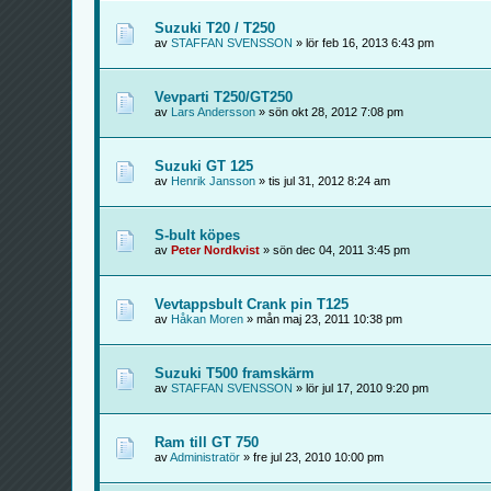
Suzuki T20 / T250
av
STAFFAN SVENSSON
» lör feb 16, 2013 6:43 pm
Vevparti T250/GT250
av
Lars Andersson
» sön okt 28, 2012 7:08 pm
Suzuki GT 125
av
Henrik Jansson
» tis jul 31, 2012 8:24 am
S-bult köpes
av
Peter Nordkvist
» sön dec 04, 2011 3:45 pm
Vevtappsbult Crank pin T125
av
Håkan Moren
» mån maj 23, 2011 10:38 pm
Suzuki T500 framskärm
av
STAFFAN SVENSSON
» lör jul 17, 2010 9:20 pm
Ram till GT 750
av
Administratör
» fre jul 23, 2010 10:00 pm