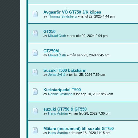
Avgasrör VÖ GT750 J/K köpes
av
Thomas Stridsberg
» tis jul 22, 2025 4:44 pm
GT250
av
Mikael Östh
» ons okt 02, 2024 2:04 pm
GT250M
av
Mikael Östh
» mån sep 23, 2024 9:45 am
Suzuki T500 bakskärm
av
JohanJylhä
» tor jan 25, 2024 7:59 pm
Kickstartpedal T500
av
Ronnie Vestman
» lör sep 10, 2022 9:56 am
suzuki GT750 & GT550
av
Hans Åström
» mån feb 28, 2022 7:30 pm
Mätare (instrument) till suzuki GT750
av
Hans Åström
» fre nov 13, 2020 11:15 pm