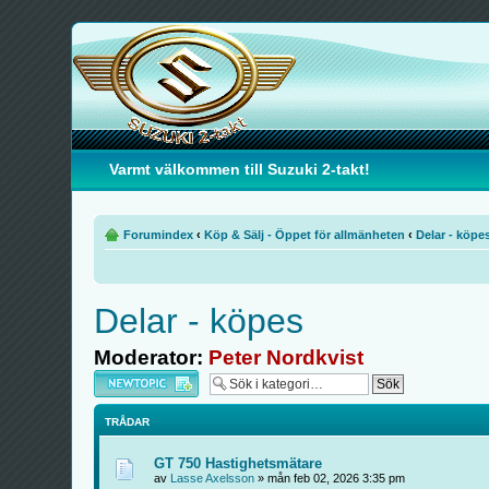
Varmt välkommen till Suzuki 2-takt!
Forumindex
‹
Köp & Sälj - Öppet för allmänheten
‹
Delar - köpe
Delar - köpes
Moderator:
Peter Nordkvist
Skapa en ny tråd
TRÅDAR
GT 750 Hastighetsmätare
av
Lasse Axelsson
» mån feb 02, 2026 3:35 pm