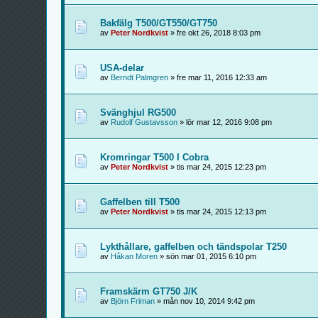
Bakfälg T500/GT550/GT750
av
Peter Nordkvist
» fre okt 26, 2018 8:03 pm
USA-delar
av
Berndt Palmgren
» fre mar 11, 2016 12:33 am
Svänghjul RG500
av
Rudolf Gustavsson
» lör mar 12, 2016 9:08 pm
Kromringar T500 I Cobra
av
Peter Nordkvist
» tis mar 24, 2015 12:23 pm
Gaffelben till T500
av
Peter Nordkvist
» tis mar 24, 2015 12:13 pm
Lykthållare, gaffelben och tändspolar T250
av
Håkan Moren
» sön mar 01, 2015 6:10 pm
Framskärm GT750 J/K
av
Björn Friman
» mån nov 10, 2014 9:42 pm