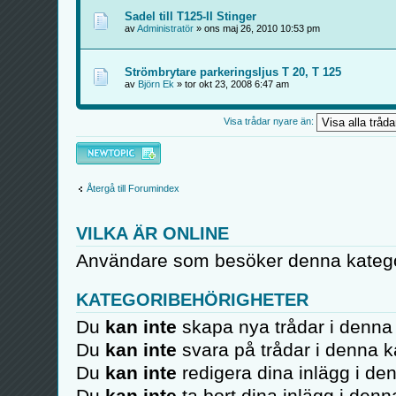
Sadel till T125-II Stinger
av
Administratör
» ons maj 26, 2010 10:53 pm
Strömbrytare parkeringsljus T 20, T 125
av
Björn Ek
» tor okt 23, 2008 6:47 am
Visa trådar nyare än:
Skapa en ny tråd
Återgå till Forumindex
VILKA ÄR ONLINE
Användare som besöker denna kategor
KATEGORIBEHÖRIGHETER
Du
kan inte
skapa nya trådar i denna 
Du
kan inte
svara på trådar i denna k
Du
kan inte
redigera dina inlägg i de
Du
kan inte
ta bort dina inlägg i denn