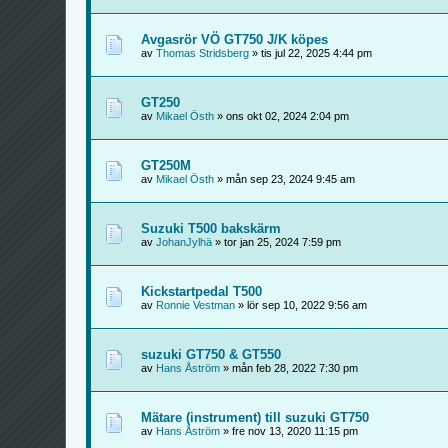
Avgasrör VÖ GT750 J/K köpes
av
Thomas Stridsberg
» tis jul 22, 2025 4:44 pm
GT250
av
Mikael Östh
» ons okt 02, 2024 2:04 pm
GT250M
av
Mikael Östh
» mån sep 23, 2024 9:45 am
Suzuki T500 bakskärm
av
JohanJylhä
» tor jan 25, 2024 7:59 pm
Kickstartpedal T500
av
Ronnie Vestman
» lör sep 10, 2022 9:56 am
suzuki GT750 & GT550
av
Hans Åström
» mån feb 28, 2022 7:30 pm
Mätare (instrument) till suzuki GT750
av
Hans Åström
» fre nov 13, 2020 11:15 pm