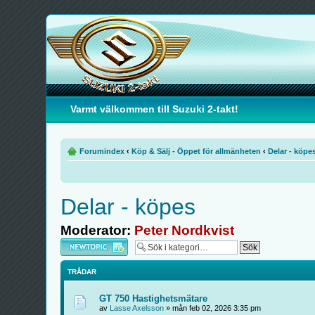
Varmt välkommen till Suzuki 2-takt!
Forumindex
‹
Köp & Sälj - Öppet för allmänheten
‹
Delar - köpe
Delar - köpes
Moderator:
Peter Nordkvist
Skapa en ny tråd
TRÅDAR
GT 750 Hastighetsmätare
av
Lasse Axelsson
» mån feb 02, 2026 3:35 pm