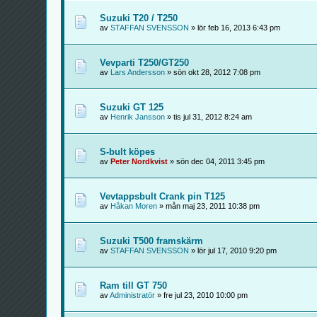
Suzuki T20 / T250
av
STAFFAN SVENSSON
» lör feb 16, 2013 6:43 pm
Vevparti T250/GT250
av
Lars Andersson
» sön okt 28, 2012 7:08 pm
Suzuki GT 125
av
Henrik Jansson
» tis jul 31, 2012 8:24 am
S-bult köpes
av
Peter Nordkvist
» sön dec 04, 2011 3:45 pm
Vevtappsbult Crank pin T125
av
Håkan Moren
» mån maj 23, 2011 10:38 pm
Suzuki T500 framskärm
av
STAFFAN SVENSSON
» lör jul 17, 2010 9:20 pm
Ram till GT 750
av
Administratör
» fre jul 23, 2010 10:00 pm