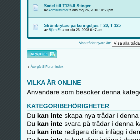
Sadel till T125-II Stinger
av
Administratör
» ons maj 26, 2010 10:53 pm
Strömbrytare parkeringsljus T 20, T 125
av
Björn Ek
» tor okt 23, 2008 6:47 am
Visa trådar nyare än:
Skapa en ny tråd
Återgå till Forumindex
VILKA ÄR ONLINE
Användare som besöker denna kategor
KATEGORIBEHÖRIGHETER
Du
kan inte
skapa nya trådar i denna 
Du
kan inte
svara på trådar i denna k
Du
kan inte
redigera dina inlägg i de
Du
kan inte
ta bort dina inlägg i denn