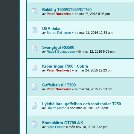
Bakfälg T500/GT550/GT750
av
Peter Nordkvist
» fre okt 26, 2018 8:03 pm
USA-delar
av
Berndt Palmgren
» fre mar 11, 2016 12:33 am
Svänghjul RG500
av
Rudolf Gustavsson
» lör mar 12, 2016 9:08 pm
Kromringar T500 I Cobra
av
Peter Nordkvist
» tis mar 24, 2015 12:23 pm
Gaffelben till T500
av
Peter Nordkvist
» tis mar 24, 2015 12:13 pm
Lykthållare, gaffelben och tändspolar T250
av
Håkan Moren
» sön mar 01, 2015 6:10 pm
Framskärm GT750 J/K
av
Björn Friman
» mån nov 10, 2014 9:42 pm