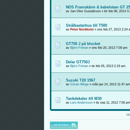
NOS Framskärm & kabelstam GT 2
av Jan-Olov Gustafsson » lör feb 08, 2014 3
Strålkastarhus till T500
av
Peter Nordkvist
» ons feb 27, 2013 2:24 
GT750 J på blocket
av
Björn Friman
» ons feb 20, 2013 7:00 pm
Delar GT750J
av
Björn Friman
» tis feb 05, 2013 2:19 am
Suzuki T20 1967
av
Göran Winge
» mån jan 14, 2013 11:47 am
Tankdekaler till M30
av
Lars Andersson
» tis sep 11, 2012 7:56 p
Vi
Skapa en ny tråd