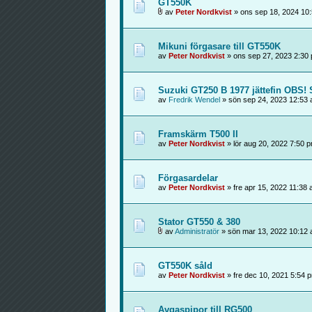
GT550K
av
Peter Nordkvist
» ons sep 18, 2024 10
Mikuni förgasare till GT550K
av
Peter Nordkvist
» ons sep 27, 2023 2:30
Suzuki GT250 B 1977 jättefin OBS
av
Fredrik Wendel
» sön sep 24, 2023 12:53
Framskärm T500 II
av
Peter Nordkvist
» lör aug 20, 2022 7:50 
Förgasardelar
av
Peter Nordkvist
» fre apr 15, 2022 11:38
Stator GT550 & 380
av
Administratör
» sön mar 13, 2022 10:12
GT550K såld
av
Peter Nordkvist
» fre dec 10, 2021 5:54 
Avgaspipor till RG500