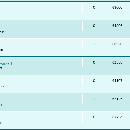
0
63600
0
64896
2 pm
1
68520
pm
0
62558
modell
pm
0
64107
 am
1
67125
pm
0
63234
 pm