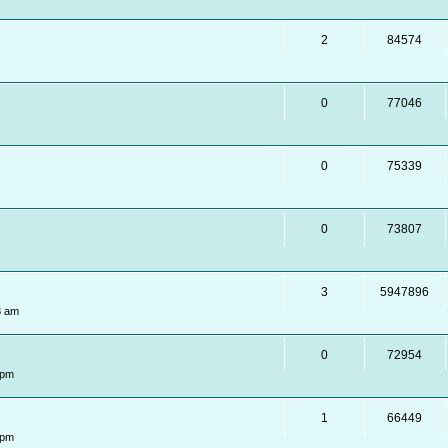
2
84574
0
77046
0
75339
0
73807
3
5947896
3 am
0
72954
 pm
1
66449
 pm