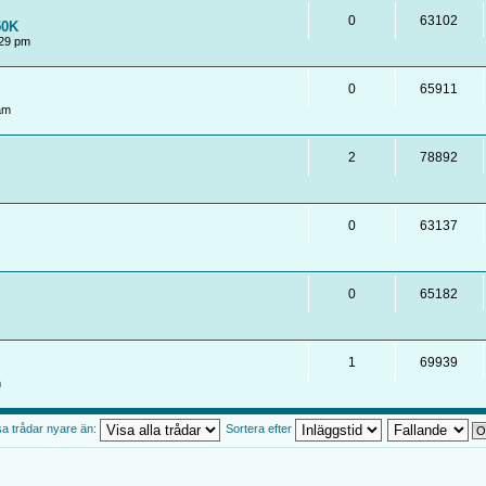
0
63102
50K
:29 pm
0
65911
am
2
78892
0
63137
0
65182
1
69939
m
sa trådar nyare än:
Sortera efter