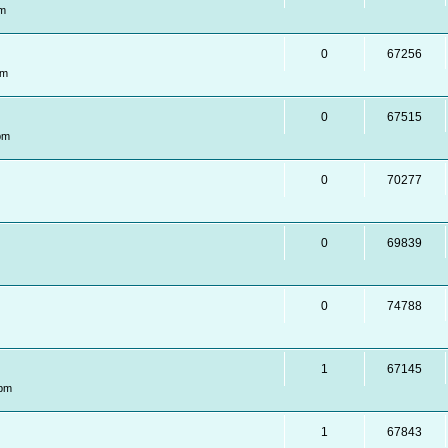
am
0
67256
pm
0
67515
pm
0
70277
0
69839
0
74788
1
67145
 pm
1
67843