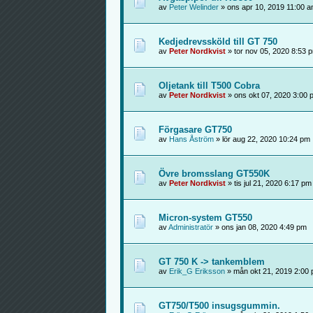
av
Peter Welinder
» ons apr 10, 2019 11:00 
Kedjedrevssköld till GT 750
av
Peter Nordkvist
» tor nov 05, 2020 8:53 
Oljetank till T500 Cobra
av
Peter Nordkvist
» ons okt 07, 2020 3:00 
Förgasare GT750
av
Hans Åström
» lör aug 22, 2020 10:24 pm
Övre bromsslang GT550K
av
Peter Nordkvist
» tis jul 21, 2020 6:17 pm
Micron-system GT550
av
Administratör
» ons jan 08, 2020 4:49 pm
GT 750 K -> tankemblem
av
Erik_G Eriksson
» mån okt 21, 2019 2:00
GT750/T500 insugsgummin.