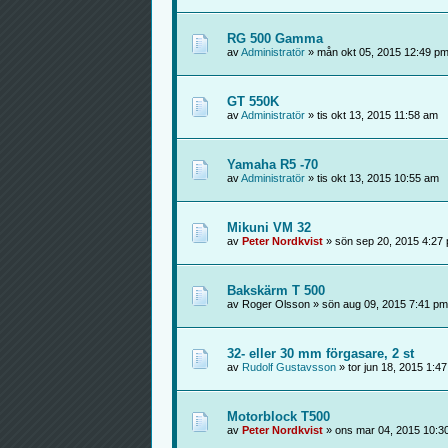
RG 500 Gamma
av
Administratör
» mån okt 05, 2015 12:49 p
GT 550K
av
Administratör
» tis okt 13, 2015 11:58 am
Yamaha R5 -70
av
Administratör
» tis okt 13, 2015 10:55 am
Mikuni VM 32
av
Peter Nordkvist
» sön sep 20, 2015 4:27
Bakskärm T 500
av Roger Olsson » sön aug 09, 2015 7:41 pm
32- eller 30 mm förgasare, 2 st
av
Rudolf Gustavsson
» tor jun 18, 2015 1:4
Motorblock T500
av
Peter Nordkvist
» ons mar 04, 2015 10:3