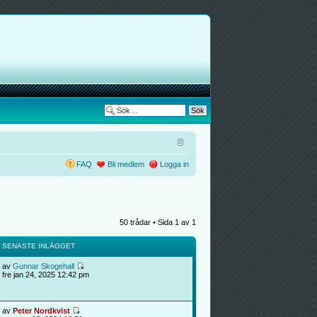
FAQ
Bli medlem
Logga in
50 trådar • Sida
1
av
1
SENASTE INLÄGGET
av
Gunnar Skogehall
fre jan 24, 2025 12:42 pm
av
Peter Nordkvist