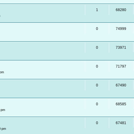
1
68280
m
0
74999
0
73971
0
71797
 pm
0
67490
0
68585
7 pm
0
67481
0 pm