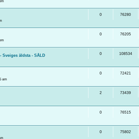
 pm
0
76280
pm
0
76205
 pm
0
108534
- Sveiges äldsta - SÅLD
0
72421
5 am
2
73439
0
76515
0
75802
am