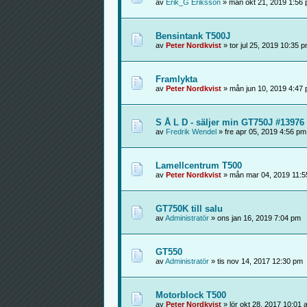
av
Erik_G Eriksson
» mån okt 21, 2019 1:56
Bensintank T500J
av
Peter Nordkvist
» tor jul 25, 2019 10:35 
Framlykta
av
Peter Nordkvist
» mån jun 10, 2019 4:47
S Å L D - säljer min GT750J #13976 
av
Fredrik Wendel
» fre apr 05, 2019 4:56 pm
Lamellcentrum T500
av
Peter Nordkvist
» mån mar 04, 2019 11:5
GT750K till salu
av
Administratör
» ons jan 16, 2019 7:04 pm
GT550
av
Administratör
» tis nov 14, 2017 12:30 pm
Motorblock T500
av
Peter Nordkvist
» lör okt 28, 2017 10:01 