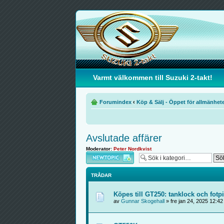
Varmt välkommen till Suzuki 2-takt!
Forumindex
‹
Köp & Sälj - Öppet för allmänhet
Avslutade affärer
Moderator:
Peter Nordkvist
Skapa en ny tråd
TRÅDAR
Köpes till GT250: tanklock och fo
av
Gunnar Skogehall
» fre jan 24, 2025 12:4