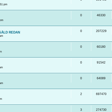
:51 pm
0
46330
 pm
0
207229
! SÅLD REDAN
 am
0
60180
pm
0
91542
 am
0
64089
 am
2
697470
pm
3
274730