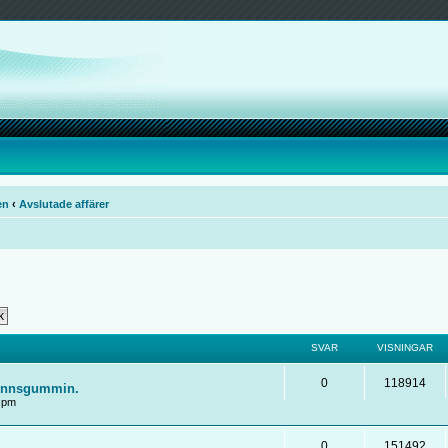
en
‹
Avslutade affärer
SVAR
VISNINGAR
0
118914
tpinnsgummin.
2 pm
0
151492