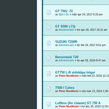
GT 750J -72
av
Björn Ek
» mån apr 24, 2017 6:20 pm
GT 550K (-73)
av
Administratör
» fre apr 28, 2017 10:11 am
SUZUKI T250R
av
Administratör
» lör feb 18, 2017 8:51 pm
Bensintank T20
av
Administratör
» tis apr 05, 2016 8:47 am
GT750 L-B sidokåpa höger
av
Peter Nordkvist
» mån feb 22, 2016 12:1
T500 I Cobra
av
Peter Nordkvist
» sön mar 13, 2016 1:30
Luftbox (Air cleaner) GT 750 A
av
Peter Nordkvist
» fre dec 25, 2015 12:20