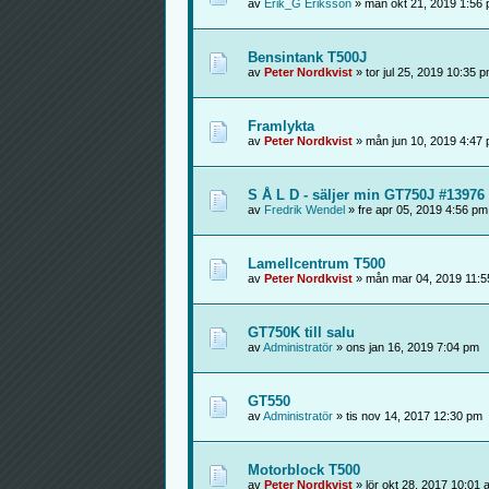
av
Erik_G Eriksson
» mån okt 21, 2019 1:56
Bensintank T500J
av
Peter Nordkvist
» tor jul 25, 2019 10:35 
Framlykta
av
Peter Nordkvist
» mån jun 10, 2019 4:47
S Å L D - säljer min GT750J #13976 
av
Fredrik Wendel
» fre apr 05, 2019 4:56 pm
Lamellcentrum T500
av
Peter Nordkvist
» mån mar 04, 2019 11:5
GT750K till salu
av
Administratör
» ons jan 16, 2019 7:04 pm
GT550
av
Administratör
» tis nov 14, 2017 12:30 pm
Motorblock T500
av
Peter Nordkvist
» lör okt 28, 2017 10:01 