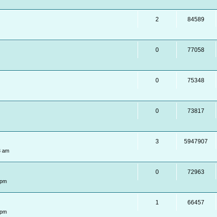
2
84589
0
77058
0
75348
0
73817
3
5947907
3 am
0
72963
 pm
1
66457
 pm