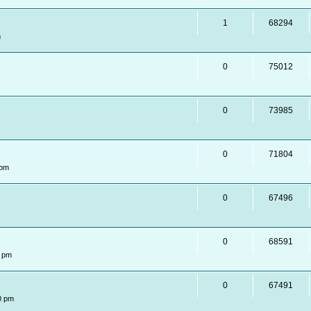
1
68294
m
0
75012
0
73985
0
71804
 pm
0
67496
0
68591
7 pm
0
67491
0 pm