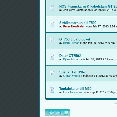
NOS Framskärm & kabelstam GT 2
av Jan-Olov Gustafsson » lör feb 08, 2014 3
Strålkastarhus till T500
av
Peter Nordkvist
» ons feb 27, 2013 2:24 
GT750 J på blocket
av
Björn Friman
» ons feb 20, 2013 7:00 pm
Delar GT750J
av
Björn Friman
» tis feb 05, 2013 2:19 am
Suzuki T20 1967
av
Göran Winge
» mån jan 14, 2013 11:47 am
Tankdekaler till M30
av
Lars Andersson
» tis sep 11, 2012 7:56 p
Vi
Skapa en ny tråd