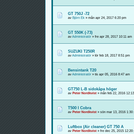
GT 750J -72
av
Björn Ek
» mån apr 24, 2017 6:20 pm
GT 550K (-73)
av
Administratör
» fre apr 28, 2017 10:11 am
SUZUKI T250R
av
Administratör
» lör feb 18, 2017 8:51 pm
Bensintank T20
av
Administratör
» tis apr 05, 2016 8:47 am
GT750 L-B sidokåpa höger
av
Peter Nordkvist
» mån feb 22, 2016 12:1
T500 I Cobra
av
Peter Nordkvist
» sön mar 13, 2016 1:30
Luftbox (Air cleaner) GT 750 A
av
Peter Nordkvist
» fre dec 25, 2015 12:20