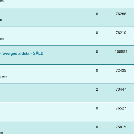
 pm
0
76286
pm
0
76210
 pm
0
108554
- Sveiges äldsta - SÅLD
0
72435
5 am
2
73447
0
76527
0
75815
am