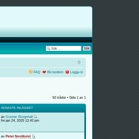
FAQ
Bli medlem
Logga in
50 trådar • Sida
1
av
1
SENASTE INLÄGGET
av
Gunnar Skogehall
fre jan 24, 2025 12:42 pm
av
Peter Nordkvist