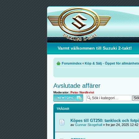
Varmt välkommen till Suzuki 2-takt!
Forumindex
‹
Köp & Sälj - Öppet för allmänhet
Avslutade affärer
Moderator:
Peter Nordkvist
Skapa en ny tråd
TRÅDAR
Köpes till GT250: tanklock och fo
av
Gunnar Skogehall
» fre jan 24, 2025 12:4