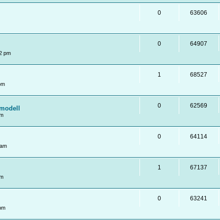
0
63606
0
64907
2 pm
1
68527
pm
0
62569
modell
pm
0
64114
 am
1
67137
pm
0
63241
 pm