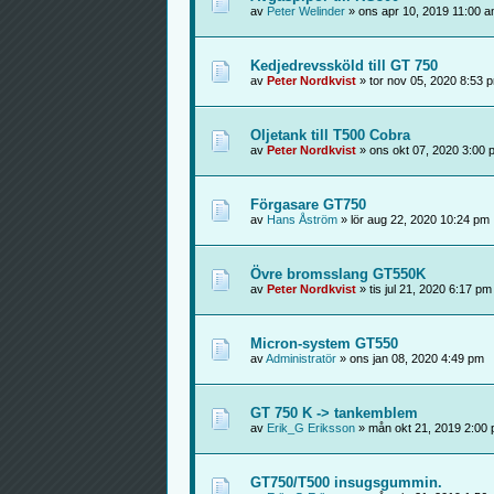
av
Peter Welinder
» ons apr 10, 2019 11:00 
Kedjedrevssköld till GT 750
av
Peter Nordkvist
» tor nov 05, 2020 8:53 
Oljetank till T500 Cobra
av
Peter Nordkvist
» ons okt 07, 2020 3:00 
Förgasare GT750
av
Hans Åström
» lör aug 22, 2020 10:24 pm
Övre bromsslang GT550K
av
Peter Nordkvist
» tis jul 21, 2020 6:17 pm
Micron-system GT550
av
Administratör
» ons jan 08, 2020 4:49 pm
GT 750 K -> tankemblem
av
Erik_G Eriksson
» mån okt 21, 2019 2:00
GT750/T500 insugsgummin.