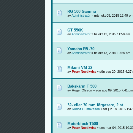
RG 500 Gamma
av
Administratör
» mån okt 05, 2015 12:49 p
GT 550K
av
Administratör
» tis okt 13, 2015 11:58 am
Yamaha R5 -70
av
Administratör
» tis okt 13, 2015 10:55 am
Mikuni VM 32
av
Peter Nordkvist
» sön sep 20, 2015 4:27
Bakskärm T 500
av Roger Olsson » sön aug 09, 2015 7:41 pm
32- eller 30 mm förgasare, 2 st
av
Rudolf Gustavsson
» tor jun 18, 2015 1:4
Motorblock T500
av
Peter Nordkvist
» ons mar 04, 2015 10:3