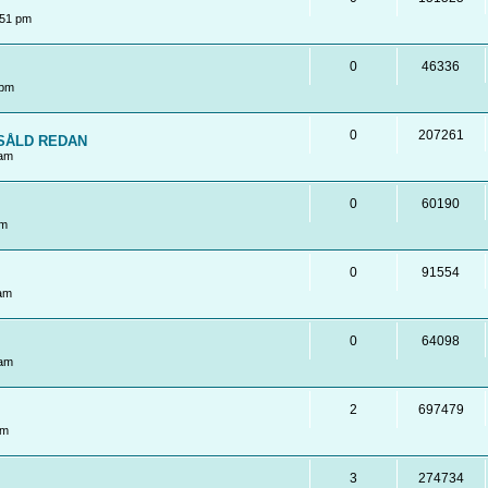
:51 pm
0
46336
 pm
0
207261
! SÅLD REDAN
 am
0
60190
pm
0
91554
 am
0
64098
 am
2
697479
pm
3
274734