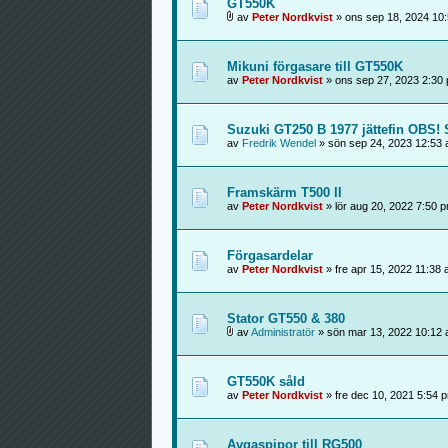
GT550K
av
Peter Nordkvist
» ons sep 18, 2024 10
Mikuni förgasare till GT550K
av
Peter Nordkvist
» ons sep 27, 2023 2:30
Suzuki GT250 B 1977 jättefin OBS
av
Fredrik Wendel
» sön sep 24, 2023 12:53
Framskärm T500 II
av
Peter Nordkvist
» lör aug 20, 2022 7:50 
Förgasardelar
av
Peter Nordkvist
» fre apr 15, 2022 11:38
Stator GT550 & 380
av
Administratör
» sön mar 13, 2022 10:12
GT550K såld
av
Peter Nordkvist
» fre dec 10, 2021 5:54 
Avgaspipor till RG500