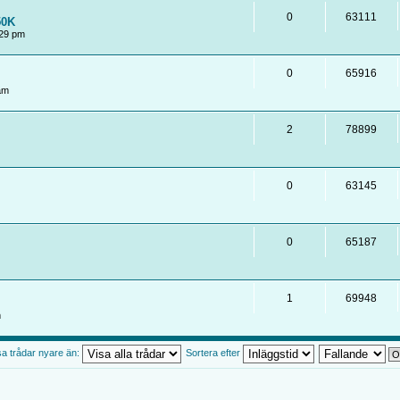
0
63111
50K
:29 pm
0
65916
am
2
78899
0
63145
0
65187
1
69948
m
sa trådar nyare än:
Sortera efter