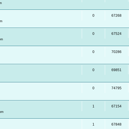
am
0
67268
pm
0
67524
pm
0
70286
0
69851
0
74795
1
67154
 pm
1
67848