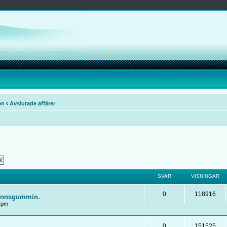
en
‹
Avslutade affärer
SVAR
VISNINGAR
0
118916
tpinnsgummin.
2 pm
0
151525