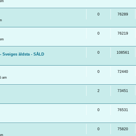
 pm
0
76289
pm
0
76219
 pm
0
108561
- Sveiges äldsta - SÅLD
0
72440
5 am
2
73451
0
76531
0
75820
am