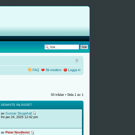
FAQ
Bli medlem
Logga in
50 trådar • Sida
1
av
1
SENASTE INLÄGGET
av
Gunnar Skogehall
fre jan 24, 2025 12:42 pm
av
Peter Nordkvist