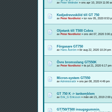
av
Peter Welinder
» ons apr 10, 2019 11:00 
Kedjedrevssköld till GT 750
av
Peter Nordkvist
» tor nov 05, 2020 8:53 
Oljetank till T500 Cobra
av
Peter Nordkvist
» ons okt 07, 2020 3:00 
Förgasare GT750
av
Hans Åström
» lör aug 22, 2020 10:24 pm
Övre bromsslang GT550K
av
Peter Nordkvist
» tis jul 21, 2020 6:17 pm
Micron-system GT550
av
Administratör
» ons jan 08, 2020 4:49 pm
GT 750 K -> tankemblem
av
Erik_G Eriksson
» mån okt 21, 2019 2:00
GT750/T500 insugsgummin.