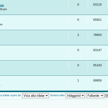
0
63116
50K
:29 pm
0
65921
am
2
78903
0
63147
0
65193
1
69950
m
sa trådar nyare än:
Sortera efter