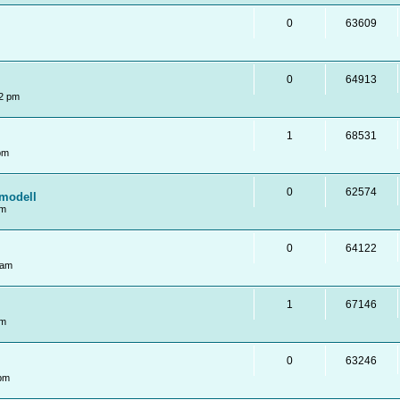
0
63609
0
64913
2 pm
1
68531
pm
0
62574
modell
pm
0
64122
 am
1
67146
pm
0
63246
 pm