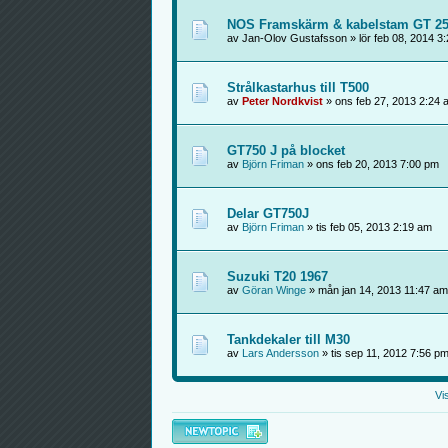
NOS Framskärm & kabelstam GT 2
av Jan-Olov Gustafsson » lör feb 08, 2014 3
Strålkastarhus till T500
av
Peter Nordkvist
» ons feb 27, 2013 2:24 
GT750 J på blocket
av
Björn Friman
» ons feb 20, 2013 7:00 pm
Delar GT750J
av
Björn Friman
» tis feb 05, 2013 2:19 am
Suzuki T20 1967
av
Göran Winge
» mån jan 14, 2013 11:47 am
Tankdekaler till M30
av
Lars Andersson
» tis sep 11, 2012 7:56 p
Vi
Skapa en ny tråd