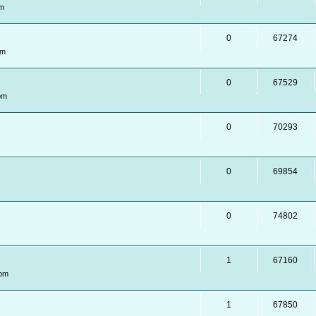
am
0
67274
pm
0
67529
pm
0
70293
0
69854
0
74802
1
67160
 pm
1
67850