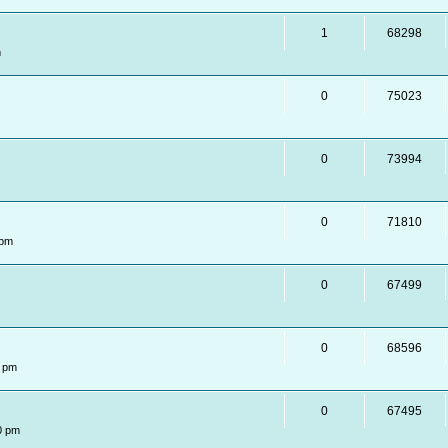
1
68298
m
0
75023
0
73994
0
71810
 pm
0
67499
0
68596
7 pm
0
67495
0 pm