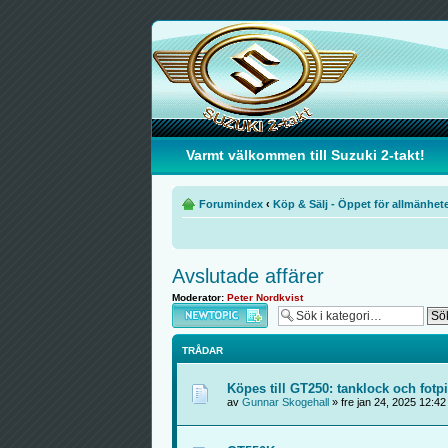
Varmt välkommen till Suzuki 2-takt!
Forumindex
‹
Köp & Sälj - Öppet för allmänhet
Avslutade affärer
Moderator:
Peter Nordkvist
Skapa en ny tråd
TRÅDAR
Köpes till GT250: tanklock och fo
av
Gunnar Skogehall
» fre jan 24, 2025 12:4