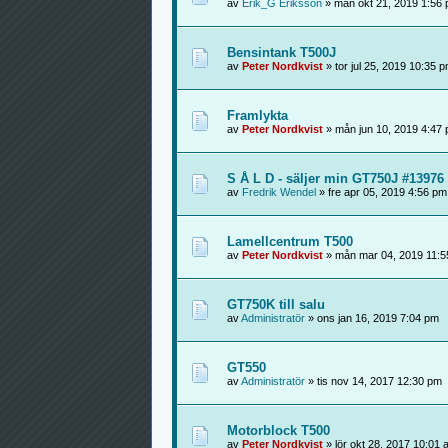
av
Erik_G Eriksson
» mån okt 21, 2019 1:56
Bensintank T500J
av
Peter Nordkvist
» tor jul 25, 2019 10:35 
Framlykta
av
Peter Nordkvist
» mån jun 10, 2019 4:47
S Å L D - säljer min GT750J #13976 
av
Fredrik Wendel
» fre apr 05, 2019 4:56 pm
Lamellcentrum T500
av
Peter Nordkvist
» mån mar 04, 2019 11:5
GT750K till salu
av
Administratör
» ons jan 16, 2019 7:04 pm
GT550
av
Administratör
» tis nov 14, 2017 12:30 pm
Motorblock T500
av
Peter Nordkvist
» lör okt 28, 2017 10:01 