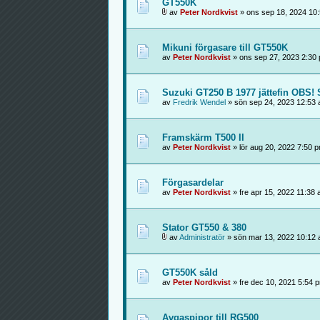
GT550K
av
Peter Nordkvist
» ons sep 18, 2024 10
Mikuni förgasare till GT550K
av
Peter Nordkvist
» ons sep 27, 2023 2:30
Suzuki GT250 B 1977 jättefin OBS
av
Fredrik Wendel
» sön sep 24, 2023 12:53
Framskärm T500 II
av
Peter Nordkvist
» lör aug 20, 2022 7:50 
Förgasardelar
av
Peter Nordkvist
» fre apr 15, 2022 11:38
Stator GT550 & 380
av
Administratör
» sön mar 13, 2022 10:12
GT550K såld
av
Peter Nordkvist
» fre dec 10, 2021 5:54 
Avgaspipor till RG500