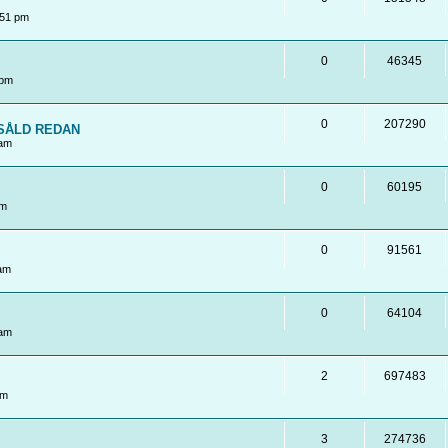
:51 pm
0
46345
 pm
0
207290
! SÅLD REDAN
 am
0
60195
pm
0
91561
 am
0
64104
 am
2
697483
pm
3
274736