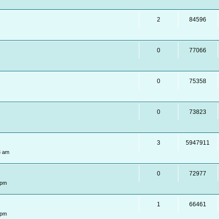
2
84596
0
77066
0
75358
0
73823
3
5947911
3 am
0
72977
 pm
1
66461
 pm