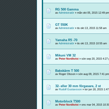
RG 500 Gamma
av
Administratör
» mån okt 05, 2015 12:49 p
GT 550K
av
Administratör
» tis okt 13, 2015 11:58 am
Yamaha R5 -70
av
Administratör
» tis okt 13, 2015 10:55 am
Mikuni VM 32
av
Peter Nordkvist
» sön sep 20, 2015 4:27
Bakskärm T 500
av Roger Olsson » sön aug 09, 2015 7:41 pm
32- eller 30 mm förgasare, 2 st
av
Rudolf Gustavsson
» tor jun 18, 2015 1:4
Motorblock T500
av
Peter Nordkvist
» ons mar 04, 2015 10:3