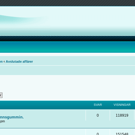
en
‹
Avslutade affärer
SVAR
VISNINGAR
0
118919
tpinnsgummin.
2 pm
0
151548