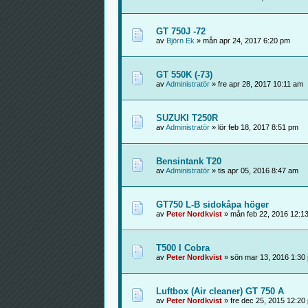
GT 750J -72
av
Björn Ek
» mån apr 24, 2017 6:20 pm
GT 550K (-73)
av
Administratör
» fre apr 28, 2017 10:11 am
SUZUKI T250R
av
Administratör
» lör feb 18, 2017 8:51 pm
Bensintank T20
av
Administratör
» tis apr 05, 2016 8:47 am
GT750 L-B sidokåpa höger
av
Peter Nordkvist
» mån feb 22, 2016 12:1
T500 I Cobra
av
Peter Nordkvist
» sön mar 13, 2016 1:30
Luftbox (Air cleaner) GT 750 A
av
Peter Nordkvist
» fre dec 25, 2015 12:20