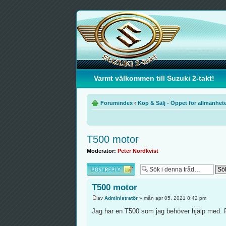
Varmt välkommen till Suzuki 2-takt!
Forumindex
‹
Köp & Sälj - Öppet för allmänhet
T500 motor
Moderator:
Peter Nordkvist
Besvara
T500 motor
av
Administratör
» mån apr 05, 2021 8:42 pm
Jag har en T500 som jag behöver hjälp med. 