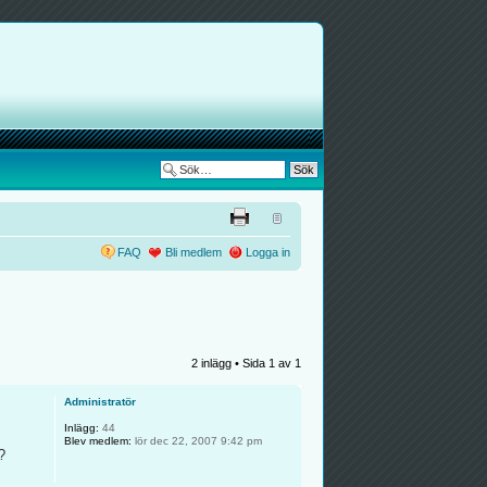
FAQ
Bli medlem
Logga in
2 inlägg • Sida
1
av
1
Administratör
Inlägg:
44
Blev medlem:
lör dec 22, 2007 9:42 pm
?