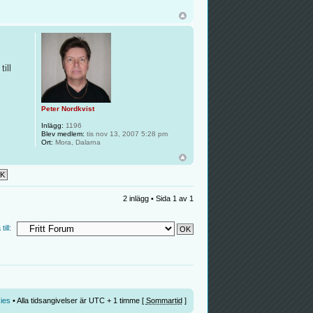
ill
Peter Nordkvist
Inlägg:
1196
Blev medlem:
tis nov 13, 2007 5:28 pm
Ort:
Mora, Dalarna
2 inlägg • Sida
1
av
1
ill:
ies
• Alla tidsangivelser är UTC + 1 timme [
Sommartid
]