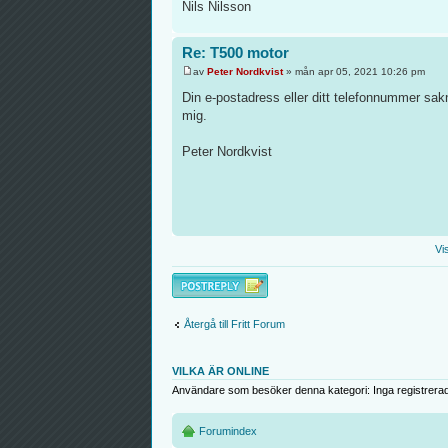
Nils Nilsson
Re: T500 motor
av
Peter Nordkvist
» mån apr 05, 2021 10:26 pm
Din e-postadress eller ditt telefonnummer sakna
mig.
Peter Nordkvist
Vi
Besvara
Återgå till Fritt Forum
VILKA ÄR ONLINE
Användare som besöker denna kategori: Inga registrera
Forumindex