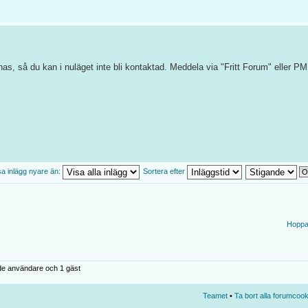
s, så du kan i nuläget inte bli kontaktad. Meddela via "Fritt Forum" eller PM t
sa inlägg nyare än:
Sortera efter
Hoppa t
de användare och 1 gäst
Teamet
•
Ta bort alla forumcook