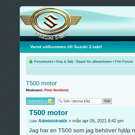
Varmt välkommen till Suzuki 2-takt!
Forumindex
‹
Köp & Sälj - Öppet för allmänheten
‹
Fritt Forum
T500 motor
Moderator:
Peter Nordkvist
Besvara
T500 motor
av
Administratör
» mån apr 05, 2021 8:42 pm
Jag har en T500 som jag behöver hjälp 