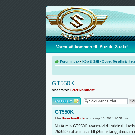
Varmt välkommen till Suzuki 2-takt!
Forumindex
‹
Köp & Sälj - Öppet för allmänhet
GT550K
Moderator:
Peter Nordkvist
Besvara
GT550K
av
Peter Nordkvist
» ons sep 18, 2024 10:51 pm
Nu är min GT550K återställd till original. Lac
2636836 eller mailar till j26mustang(a)morama