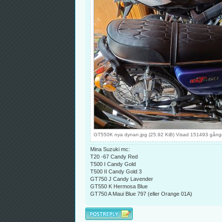
GT550K nya dynan.jpg (25.92 KiB) Visad 151493 gång
Mina Suzuki mc:
T20 -67 Candy Red
T500 I Candy Gold
T500 II Candy Gold 3
GT750 J Candy Lavender
GT550 K Hermosa Blue
GT750 A Maui Blue 797 (eller Orange 01A)
Besvara