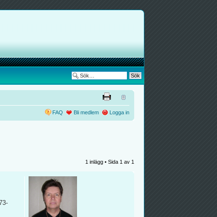
FAQ
Bli medlem
Logga in
1 inlägg • Sida
1
av
1
73-