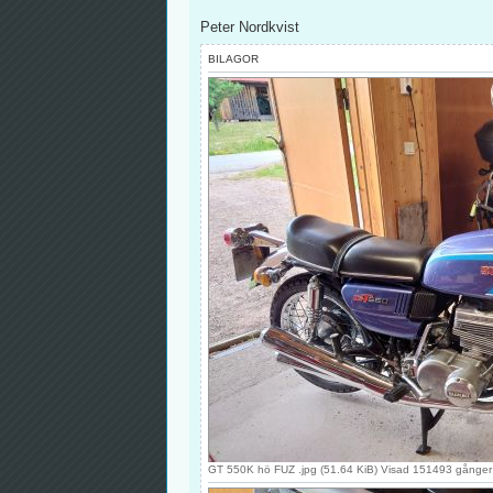
Peter Nordkvist
BILAGOR
GT 550K hö FUZ .jpg (51.64 KiB) Visad 151493 gånger