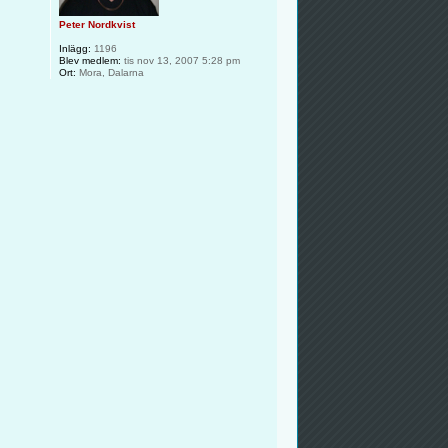
Peter Nordkvist
Inlägg:
1196
Blev medlem:
tis nov 13, 2007 5:28 pm
Ort:
Mora, Dalarna