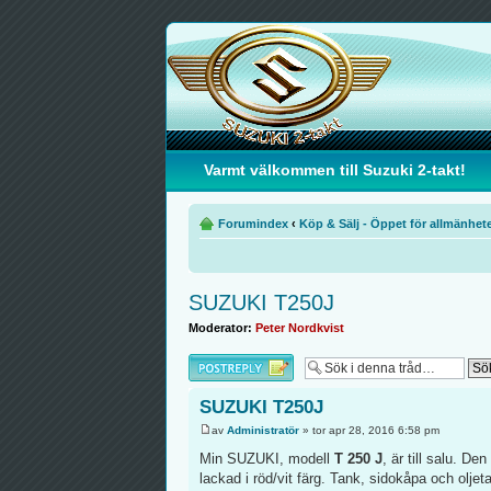
Varmt välkommen till Suzuki 2-takt!
Forumindex
‹
Köp & Sälj - Öppet för allmänhet
SUZUKI T250J
Moderator:
Peter Nordkvist
Besvara
SUZUKI T250J
av
Administratör
» tor apr 28, 2016 6:58 pm
Min SUZUKI, modell
T 250 J
, är till salu. De
lackad i röd/vit färg. Tank, sidokåpa och olje