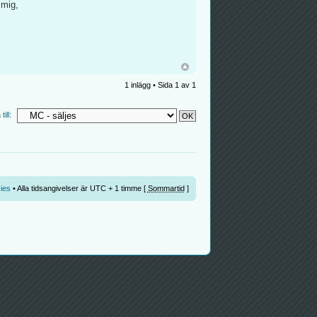
 mig,
1 inlägg • Sida
1
av
1
ill:
ies
• Alla tidsangivelser är UTC + 1 timme [
Sommartid
]