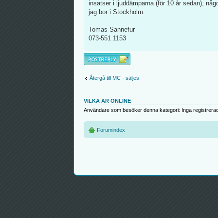
insatser i ljuddämparna (för 10 år sedan), någo
jag bor i Stockholm.
Tomas Sannefur
073-551 1153
Besvara
Återgå till MC - säljes
VILKA ÄR ONLINE
Användare som besöker denna kategori: Inga registrera
Forumindex