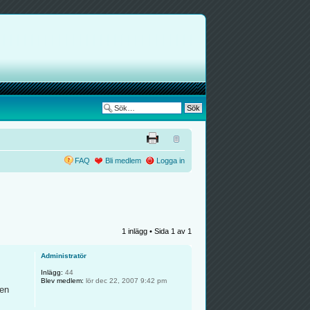
FAQ
Bli medlem
Logga in
1 inlägg • Sida
1
av
1
Administratör
Inlägg:
44
Blev medlem:
lör dec 22, 2007 9:42 pm
den