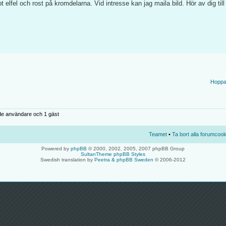
t elfel och rost på kromdelarna. Vid intresse kan jag maila bild. Hör av dig till
Hoppa t
de användare och 1 gäst
Teamet
•
Ta bort alla forumcook
Powered by
phpBB
© 2000, 2002, 2005, 2007 phpBB Group
SultanTheme phpBB Styles
Swedish translation by
Peetra & phpBB Sweden
© 2006-2012