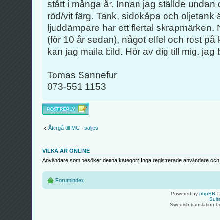
stått i många år. Innan jag ställde undan 
röd/vit färg. Tank, sidokåpa och oljetank 
ljuddämpare har ett flertal skrapmärken.
(för 10 år sedan), något elfel och rost på
kan jag maila bild. Hör av dig till mig, jag
Tomas Sannefur
073-551 1153
Besvara
Återgå till MC - säljes
VILKA ÄR ONLINE
Användare som besöker denna kategori: Inga registrerade användare och 
Forumindex
Powered by
phpBB
©
Sult
Swedish translation 