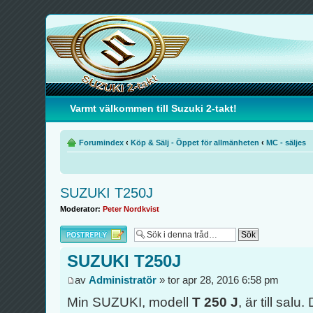
Varmt välkommen till Suzuki 2-takt!
Forumindex
‹
Köp & Sälj - Öppet för allmänheten
‹
MC - säljes
SUZUKI T250J
Moderator:
Peter Nordkvist
Besvara
SUZUKI T250J
av
Administratör
» tor apr 28, 2016 6:58 pm
Min SUZUKI, modell
T 250 J
, är till sal