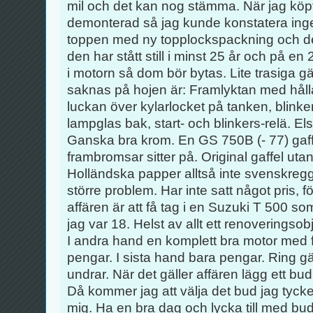
mil och det kan nog stämma. När jag köp
demonterad så jag kunde konstatera inge
toppen med ny topplockspackning och de
den har stått still i minst 25 år och på e
i motorn så dom bör bytas. Lite trasiga 
saknas på hojen är: Framlyktan med håll
luckan över kylarlocket på tanken, blinke
lampglas bak, start- och blinkers-relä. E
Ganska bra krom. En GS 750B (- 77) gaff
frambromsar sitter på. Original gaffel uta
Holländska papper alltså inte svenskregg
större problem. Har inte satt något pris, fö
affären är att få tag i en Suzuki T 500 s
jag var 18. Helst av allt ett renoveringso
I andra hand en komplett bra motor med
pengar. I sista hand bara pengar. Ring g
undrar. När det gäller affären lägg ett bu
Då kommer jag att välja det bud jag tycke
mig. Ha en bra dag och lycka till med bud