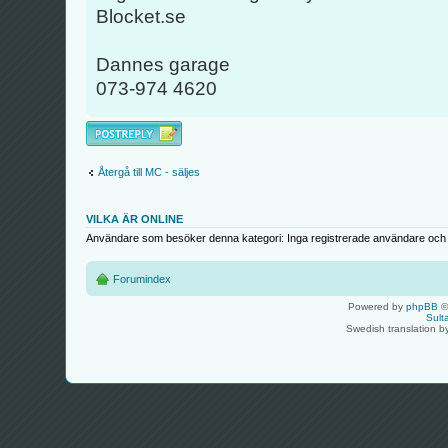
Blocket.se
Dannes garage
073-974 4620
Besvara
Återgå till MC - säljes
VILKA ÄR ONLINE
Användare som besöker denna kategori: Inga registrerade användare och 
Forumindex
Powered by
phpBB
©
Sult
Swedish translation 