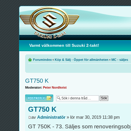
Varmt välkommen till Suzuki 2-takt!
Forumindex
‹
Köp & Sälj - Öppet för allmänheten
‹
MC - säljes
GT750 K
Moderator:
Peter Nordkvist
Besvara
GT750 K
av
Administratör
» lör mar 30, 2019 11:38 pm
GT 750K - 73. Säljes som renoveringsobj