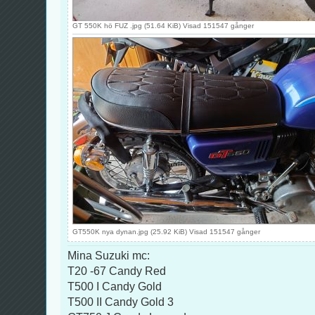
GT 550K hö FUZ .jpg (51.64 KiB) Visad 151547 gånger
GT550K nya dynan.jpg (25.92 KiB) Visad 151547 gånger
Mina Suzuki mc:
T20 -67 Candy Red
T500 I Candy Gold
T500 II Candy Gold 3