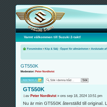
Varmt välkommen till Suzuki 2-takt!
Forumindex
‹
Köp & Sälj - Öppet för allmänheten
‹
Avslutade af
GT550K
Moderator:
Peter Nordkvist
Besvara
GT550K
av
Peter Nordkvist
» ons sep 18, 2024 10:51 pm
Nu är min GT550K återställd till original