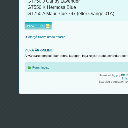
GT750 J Candy Lavender
GT550 K Hermosa Blue
GT750 A Maui Blue 797 (eller Orange 01A)
Besvara
Återgå till Avslutade affärer
VILKA ÄR ONLINE
Användare som besöker denna kategori: Inga registrerade användare och 
Forumindex
Powered by
phpBB
©
Sult
Swedish translation 