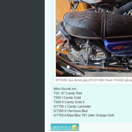
GT550K nya dynan.jpg (25.92 KiB) Visad 151482 gång
Mina Suzuki mc:
T20 -67 Candy Red
T500 I Candy Gold
T500 II Candy Gold 3
GT750 J Candy Lavender
GT550 K Hermosa Blue
GT750 A Maui Blue 797 (eller Orange 01A)
Besvara