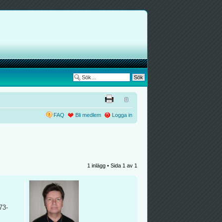
FAQ
Bli medlem
Logga in
1 inlägg • Sida
1
av
1
73-