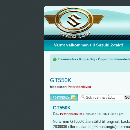
Varmt välkommen till Suzuki 2-takt!
Forumindex
‹
Köp & Sälj - Öppet för allmänhet
GT550K
Moderator:
Peter Nordkvist
Besvara
GT550K
av
Peter Nordkvist
» ons sep 18, 2024 10:51 pm
Nu är min GT550K återställd till original. Lac
2636836 eller mailar till j26mustang(a)morama