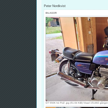
Peter Nordkvist
BILAGOR
GT 550K hö FUZ .jpg (51.64 KiB) Visad 151482 gånger