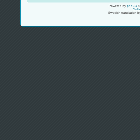
Powered by
phpBB
©
Sult
Swedish translation 