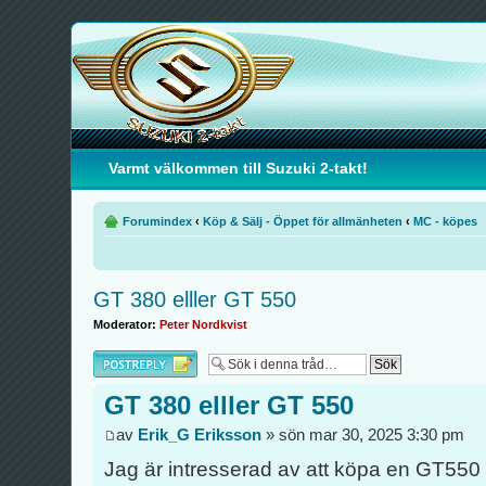
Varmt välkommen till Suzuki 2-takt!
Forumindex
‹
Köp & Sälj - Öppet för allmänheten
‹
MC - köpes
GT 380 elller GT 550
Moderator:
Peter Nordkvist
Besvara
GT 380 elller GT 550
av
Erik_G Eriksson
» sön mar 30, 2025 3:30 pm
Jag är intresserad av att köpa en GT550