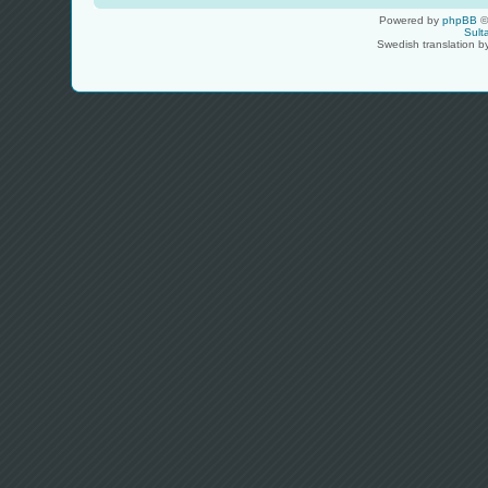
Powered by
phpBB
©
Sult
Swedish translation 