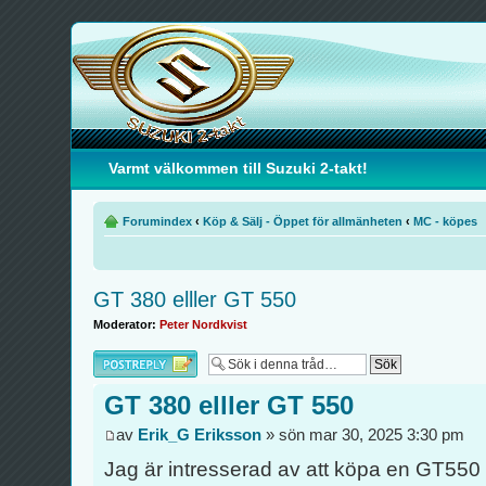
Varmt välkommen till Suzuki 2-takt!
Forumindex
‹
Köp & Sälj - Öppet för allmänheten
‹
MC - köpes
GT 380 elller GT 550
Moderator:
Peter Nordkvist
Besvara
GT 380 elller GT 550
av
Erik_G Eriksson
» sön mar 30, 2025 3:30 pm
Jag är intresserad av att köpa en GT550