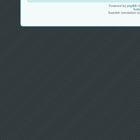
Powered by
phpBB
©
Sult
Swedish translation 