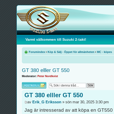
Varmt välkommen till Suzuki 2-takt!
Forumindex
‹
Köp & Sälj - Öppet för allmänheten
‹
MC - köpes
GT 380 elller GT 550
Moderator:
Peter Nordkvist
Besvara
GT 380 elller GT 550
av
Erik_G Eriksson
» sön mar 30, 2025 3:30 pm
Jag är intresserad av att köpa en GT550