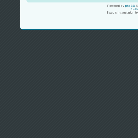
Powered by
phpBB
©
Sult
Swedish translation 