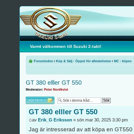
Varmt välkommen till Suzuki 2-takt!
Forumindex
‹
Köp & Sälj - Öppet för allmänheten
‹
MC - köpes
GT 380 elller GT 550
Moderator:
Peter Nordkvist
Besvara
GT 380 elller GT 550
av
Erik_G Eriksson
» sön mar 30, 2025 3:30 pm
Jag är intresserad av att köpa en GT550