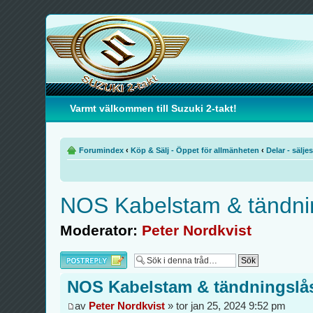
Varmt välkommen till Suzuki 2-takt!
Forumindex
‹
Köp & Sälj - Öppet för allmänheten
‹
Delar - säljes
NOS Kabelstam & tändni
Moderator:
Peter Nordkvist
Besvara
NOS Kabelstam & tändningslå
av
Peter Nordkvist
» tor jan 25, 2024 9:52 pm