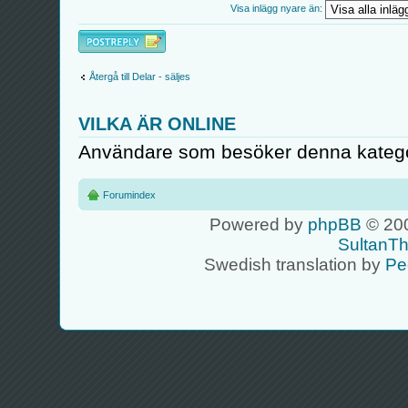
Visa inlägg nyare än:
Besvara
Återgå till Delar - säljes
VILKA ÄR ONLINE
Användare som besöker denna kategor
Forumindex
Powered by
phpBB
© 200
SultanT
Swedish translation by
Pe