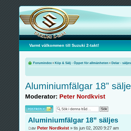
Varmt välkommen till Suzuki 2-takt!
Forumindex
‹
Köp & Sälj - Öppet för allmänheten
‹
Delar - säljes
Aluminiumfälgar 18” sälj
Moderator:
Peter Nordkvist
Besvara
Aluminiumfälgar 18” säljes
av
Peter Nordkvist
» tis jun 02, 2020 9:27 am