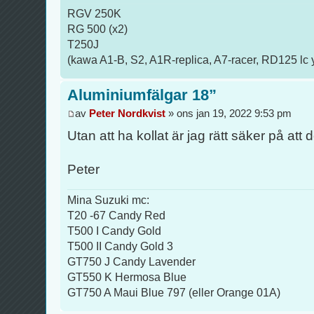
RGV 250K
RG 500 (x2)
T250J
(kawa A1-B, S2, A1R-replica, A7-racer, RD125 lc 
Aluminiumfälgar 18”
av
Peter Nordkvist
» ons jan 19, 2022 9:53 pm
Utan att ha kollat är jag rätt säker på att d
Peter
Mina Suzuki mc:
T20 -67 Candy Red
T500 I Candy Gold
T500 II Candy Gold 3
GT750 J Candy Lavender
GT550 K Hermosa Blue
GT750 A Maui Blue 797 (eller Orange 01A)