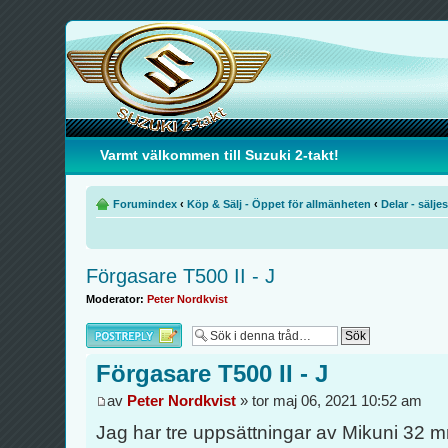
Varmt välkommen till Suzuki 2-takt!
Forumindex
‹
Köp & Sälj - Öppet för allmänheten
‹
Delar - säljes
Förgasare T500 II - J
Moderator:
Peter Nordkvist
Besvara
Förgasare T500 II - J
av
Peter Nordkvist
» tor maj 06, 2021 10:52 am
Jag har tre uppsättningar av Mikuni 32 m