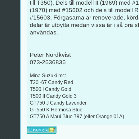
till T350). Dels till modell II (1969) med #1
(1970) med #15602 och dels till modell 
#15603. Förgasarna är renoverade, körda i
delar är utbytta medan vissa är i så bra s
användas.
Peter Nordkvist
073-2636836
Mina Suzuki mc:
T20 -67 Candy Red
T500 I Candy Gold
T500 II Candy Gold 3
GT750 J Candy Lavender
GT550 K Hermosa Blue
GT750 A Maui Blue 797 (eller Orange 01A)
Besvara