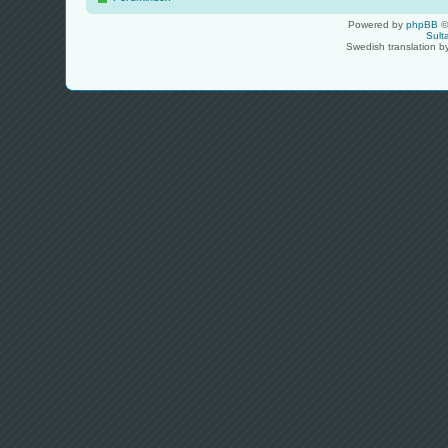
Powered by
phpBB
©
Sult
Swedish translation 