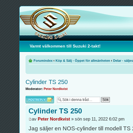
Varmt välkommen till Suzuki 2-takt!
Forumindex
‹
Köp & Sälj - Öppet för allmänheten
‹
Delar - säljes
Cylinder TS 250
Moderator:
Peter Nordkvist
Besvara
Cylinder TS 250
av
Peter Nordkvist
» sön sep 11, 2022 6:02 pm
Jag säljer en NOS-cylinder till modell TS