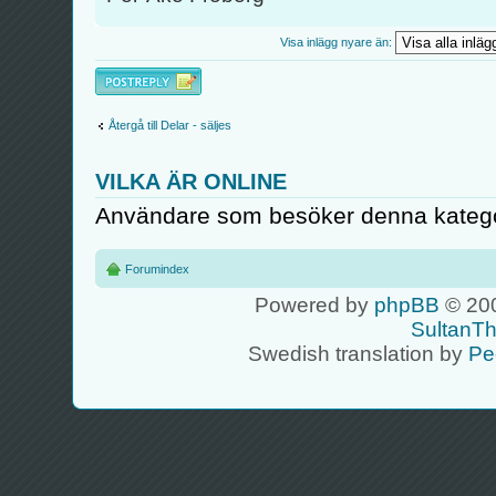
Visa inlägg nyare än:
Besvara
Återgå till Delar - säljes
VILKA ÄR ONLINE
Användare som besöker denna kategor
Forumindex
Powered by
phpBB
© 200
SultanT
Swedish translation by
Pe