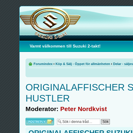
Varmt välkommen till Suzuki 2-takt!
Forumindex
‹
Köp & Sälj - Öppet för allmänheten
‹
Delar - säljes
ORIGINALAFFISCHER S
HUSTLER
Moderator:
Peter Nordkvist
Besvara
ORIGINALAFFISCHER SUZUKI 