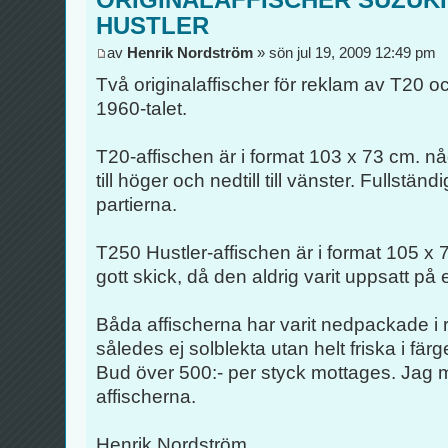
HUSTLER
av
Henrik Nordström
» sön jul 19, 2009 12:49 pm
Två originalaffischer för reklam av T20 o
1960-talet.
T20-affischen är i format 103 x 73 cm. n
till höger och nedtill till vänster. Fullständig
partierna.
T250 Hustler-affischen är i format 105 x 
gott skick, då den aldrig varit uppsatt på
Båda affischerna har varit nedpackade i rö
således ej solblekta utan helt friska i färg
Bud över 500:- per styck mottages. Jag m
affischerna.
Henrik Nordström