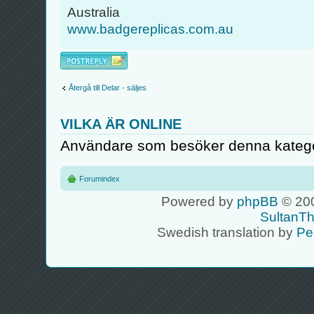
Australia
www.badgereplicas.com.au
Besvara
Återgå till Delar - säljes
VILKA ÄR ONLINE
Användare som besöker denna kategor
Forumindex
Powered by
phpBB
© 200
SultanT
Swedish translation by
Pe