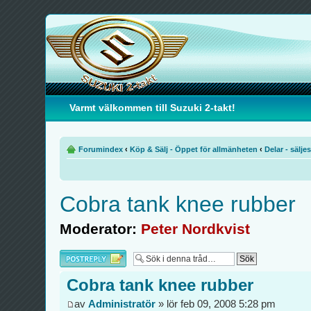
Varmt välkommen till Suzuki 2-takt!
Forumindex
‹
Köp & Sälj - Öppet för allmänheten
‹
Delar - säljes
Cobra tank knee rubber
Moderator:
Peter Nordkvist
Besvara
Cobra tank knee rubber
av
Administratör
» lör feb 09, 2008 5:28 pm