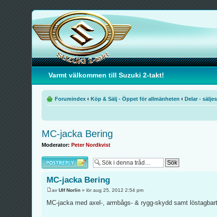
Varmt välkommen till Suzuki 2-takt!
Forumindex
‹
Köp & Sälj - Öppet för allmänheten
‹
Delar - säljes
MC-jacka Bering
Moderator:
Peter Nordkvist
Besvara
MC-jacka Bering
av
Ulf Norlin
» lör aug 25, 2012 2:54 pm
MC-jacka med axel-, armbågs- & rygg-skydd samt löstagbart 