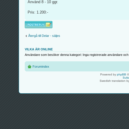
Använd 8 - 10 ggr.
Pris: 1.200:-
Besvara
Återgå till Delar - säljes
VILKA ÄR ONLINE
Användare som besöker denna kategori: Inga registrerade användare och 
Forumindex
Powered by
phpBB
©
Sult
Swedish translation 